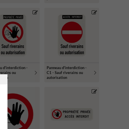
 d'interdiction -
Panneau d'interdiction -
verains ou
C1 - Sauf riverains ou
ation
autorisation