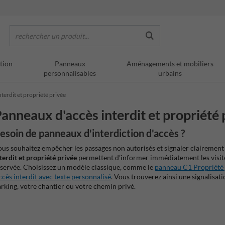
rechercher un produit...
tion
Panneaux
Aménagements et mobiliers
personnalisables
urbains
terdit et propriété privée
anneaux d'accès interdit et propriété 
esoin de panneaux d'interdiction d'accès ?
us souhaitez empêcher les passages non autorisés et signaler clairement l
terdit et propriété privée
permettent d’informer immédiatement les visite
servée. Choisissez un modèle classique, comme le
panneau C1 Propriété p
cès interdit avec texte personnalisé
. Vous trouverez ainsi une signalisat
rking, votre chantier ou votre chemin privé.