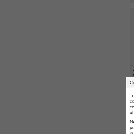
C
Tr
co
co
of
No
pu
pu