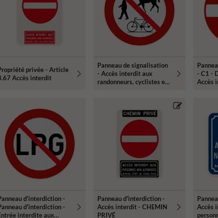
Panneau de signalisation
Panneau
Propriété privée - Article
- Accès interdit aux
- C1 - 
3.67 Accès interdit
randonneurs, cyclistes et
Accès i
cavaliers
Panneau d'interdiction -
Panneau d'interdiction -
Panneau
Panneau d'interdiction -
Accès interdit - CHEMIN
Accès i
Entrée interdite aux
PRIVÉ
personn