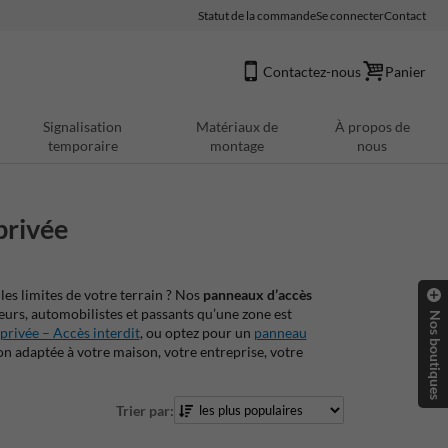
Statut de la commande
Se connecter
Contact
Contactez-nous
Panier
Signalisation
Matériaux de
À propos de
temporaire
montage
nous
privée
es limites de votre terrain ? Nos
panneaux d’accès
urs, automobilistes et passants qu’une zone est
Nos boutiques
rivée – Accès interdit
, ou optez pour un
panneau
ion adaptée à votre maison, votre entreprise, votre
Trier par: