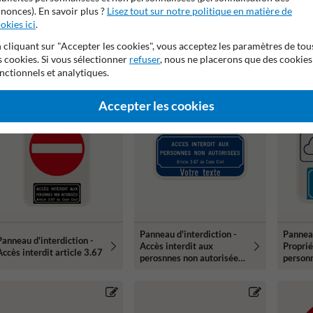
nonces). En savoir plus ?
Lisez tout sur notre politique en matière de
okies ici
.
Panneau d'interdiction -
Panneau d'interdiction -
Panneau
 cliquant sur "Accepter les cookies", vous acceptez les paramètres de tou
Accès au chantier interdit
Propriété privée - Texte
réfléch
s cookies. Si vous sélectionner
refuser
, nous ne placerons que des cookies
- Texte personnalisé
personnalisé - Accès
privée
nctionnels et analytiques.
interdit
Accepter les cookies
Panneau d'interdiction -
Panneau
Panneau d'interdiction -
Accès interdit aux
Proprié
Accès interdit article 3.67
perosnnes non autorisées
personn
art. 3.67
inetrdi