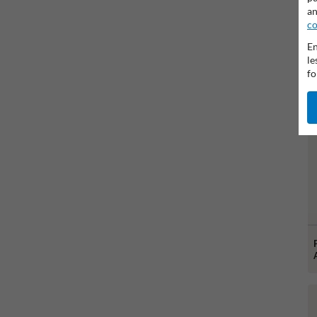
an
co
En
le
fo