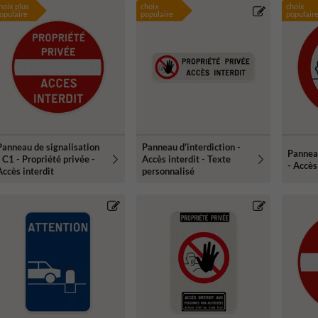
hoix plus
choix
choix
opulaire
populaire
populair
Panneau de signalisation
Panneau d'interdiction -
Panneau
- C1 - Propriété privée -
Accès interdit - Texte
- Accès
Accès interdit
personnalisé