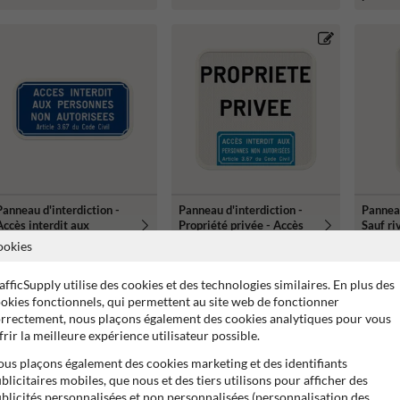
véhicules LPG
Panneau d'interdiction -
Panneau d'interdiction -
Panneau
Accès interdit aux
Propriété privée - Accès
Sauf ri
personnes non autorisées
interdit art. 3.67
autoris
ookies
art. 3.67
afficSupply utilise des cookies et des technologies similaires. En plus des
okies fonctionnels, qui permettent au site web de fonctionner
rrectement, nous plaçons également des cookies analytiques pour vous
frir la meilleure expérience utilisateur possible.
us plaçons également des cookies marketing et des identifiants
blicitaires mobiles, que nous et des tiers utilisons pour afficher des
blicités personnalisées et non personnalisées (personnalisation des