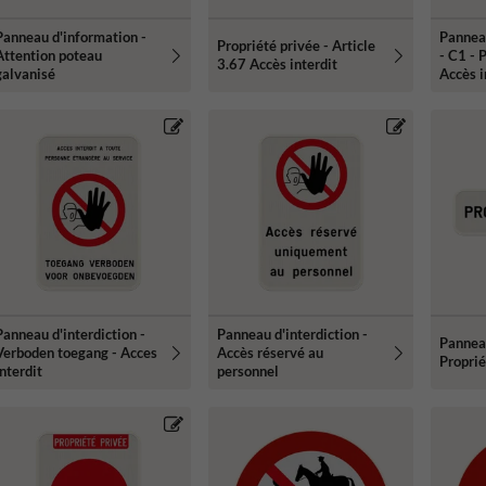
Panneau d'information -
Panneau
Propriété privée - Article
Attention poteau
- C1 - 
3.67 Accès interdit
galvanisé
Accès i
Panneau d'interdiction -
Panneau d'interdiction -
Panneau
Verboden toegang - Acces
Accès réservé au
Proprié
nterdit
personnel