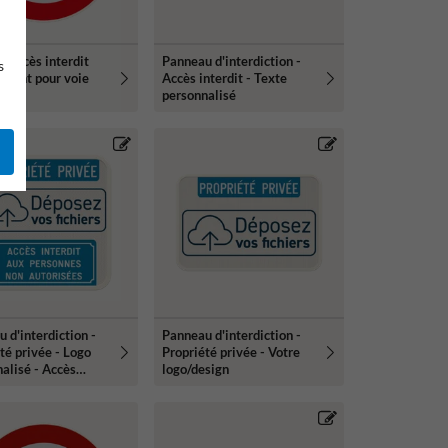
 accès interdit
Panneau d'interdiction -
s
issant pour voie
Accès interdit - Texte
personnalisé
 d'interdiction -
Panneau d'interdiction -
té privée - Logo
Propriété privée - Votre
alisé - Accès
logo/design
t