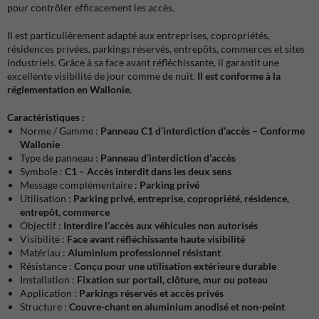
pour contrôler efficacement les accès.
Il est particulièrement adapté aux entreprises, copropriétés,
résidences privées, parkings réservés, entrepôts, commerces et sites
industriels. Grâce à sa face avant réfléchissante, il garantit une
excellente visibilité de jour comme de nuit.
Il est conforme à la
réglementation en Wallonie.
Caractéristiques :
Norme / Gamme :
Panneau C1 d’interdiction d’accès – Conforme
Wallonie
Type de panneau :
Panneau d’interdiction d’accès
Symbole :
C1 – Accès interdit dans les deux sens
Message complémentaire :
Parking privé
Utilisation :
Parking privé, entreprise, copropriété, résidence,
entrepôt, commerce
Objectif :
Interdire l’accès aux véhicules non autorisés
Visibilité :
Face avant réfléchissante haute visibilité
Matériau :
Aluminium professionnel résistant
Résistance :
Conçu pour une utilisation extérieure durable
Installation :
Fixation sur portail, clôture, mur ou poteau
Application :
Parkings réservés et accès privés
Structure :
Couvre-chant en aluminium anodisé et non-peint