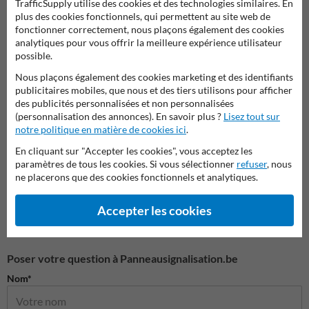
TrafficSupply utilise des cookies et des technologies similaires. En
plus des cookies fonctionnels, qui permettent au site web de
fonctionner correctement, nous plaçons également des cookies
analytiques pour vous offrir la meilleure expérience utilisateur
possible.
Panneaux d'accès interdit et
Panneaux combinés
Panne
Nous plaçons également des cookies marketing et des identifiants
propriété privée
publicitaires mobiles, que nous et des tiers utilisons pour afficher
des publicités personnalisées et non personnalisées
Panneaux d'information pour propriétés privées
(personnalisation des annonces). En savoir plus ?
Lisez tout sur
notre politique en matière de cookies ici
.
En cliquant sur "Accepter les cookies", vous acceptez les
paramètres de tous les cookies. Si vous sélectionner
refuser
, nous
ne placerons que des cookies fonctionnels et analytiques.
Accepter les cookies
Poser votre question à Panneausignalisation.be
Nom*