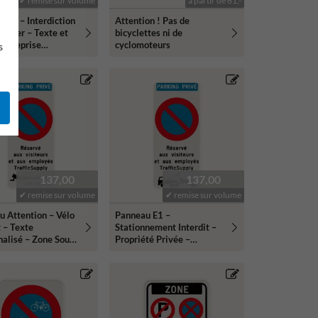
✔ remise sur volume
à partir de 61,-
 E1 – Interdiction
Attention ! Pas de
ionner – Texte et
bicyclettes ni de
Entreprise
cyclomoteurs
s
nalisés
137,00
137,00
✔ remise sur volume
✔ remise sur volume
u Attention – Vélo
Panneau E1 –
t – Texte
Stationnement Interdit –
alisé – Zone Sous
Propriété Privée –
urveillance
Remorquage – Texte
Personnalisé