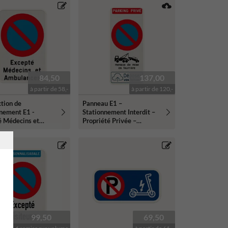
84,50
137,00
à partir de 58,-
à partir de 120,-
ction de
Panneau E1 –
nnement E1 -
Stationnement Interdit –
é Médecins et
Propriété Privée –
nces
Remorquage – Logo
Personnalisé
99,50
69,50