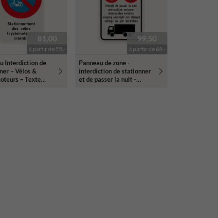
81,00
99,50
à partir de 55,-
à partir de 68,-
 Interdiction de
Panneau de zone -
ner – Vélos &
interdiction de stationner
oteurs – Texte
et de passer la nuit -
nalisé
réfléchissant