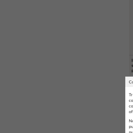
C
Tr
co
co
of
No
pu
pu