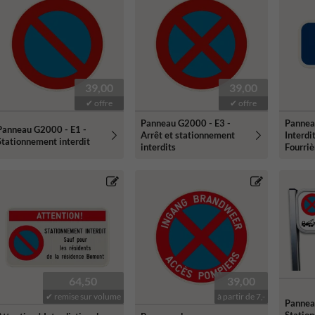
39,00
39,00
✔ offre
✔ offre
Panneau G2000 - E3 -
Pannea
Panneau G2000 - E1 -
Arrêt et stationnement
Interdi
Stationnement interdit
interdits
Fourriè
64,50
39,00
✔ remise sur volume
à partir de 7,-
Panneau