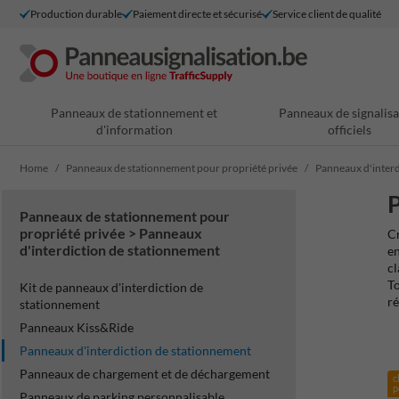
Production durable
Paiement directe et sécurisé
Service client de qualité
Panneaux de stationnement et
Panneaux de signalisa
d'information
officiels
Home
Panneaux de stationnement pour propriété privée
Panneaux d'interd
P
Panneaux de stationnement pour
propriété privée > Panneaux
Cr
d'interdiction de stationnement
en
cl
To
Kit de panneaux d'interdiction de
ré
stationnement
Panneaux Kiss&Ride
Panneaux d'interdiction de stationnement
Panneaux de chargement et de déchargement
c
p
Panneaux de parking personnalisable