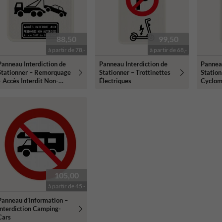
88,50
99,50
à partir de 78,-
à partir de 68,-
Panneau Interdiction de
Panneau Interdiction de
Panneau
Stationner – Remorquage
Stationner – Trottinettes
Station
– Accès Interdit Non-
Électriques
Cyclom
Autorisés
Person
105,00
à partir de 45,-
Panneau d’Information –
Interdiction Camping-
Cars