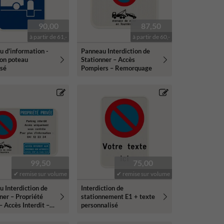
90,00
87,50
à partir de 61,-
à partir de 60,-
 d'information -
Panneau Interdiction de
ion poteau
Stationner – Accès
isé
Pompiers – Remorquage
99,50
75,00
✔ remise sur volume
✔ remise sur volume
 Interdiction de
Interdiction de
ner – Propriété
stationnement E1 + texte
– Accès Interdit –
personnalisé
nalisable