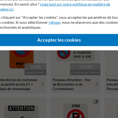
à partir de 68,-
✔ remise sur volume
nonces). En savoir plus ?
Lisez tout sur notre politique en matière de
Panneau E1 –
Panneau E1 – Attention
Panneau
okies ici
.
Stationnement Interdit –
Interdiction de Stationner
de Stat
Libérer l’Accès –
– Flèches – Texte
Nom d’
 cliquant sur "Accepter les cookies", vous acceptez les paramètres de tou
Personnalisable
Personnalisable
Person
s cookies. Si vous sélectionner
refuser
, nous ne placerons que des cookies
nctionnels et analytiques.
Accepter les cookies
99,50
113,00
à partir de 68,-
✔ remise sur volume
Interdiction de stationner
Panneau Attention – Pas
Pannea
- propriété privée E1 +
de Bicyclettes ni de
Interdi
règle de remorquage
Cyclomoteurs
Personn
Vidéos