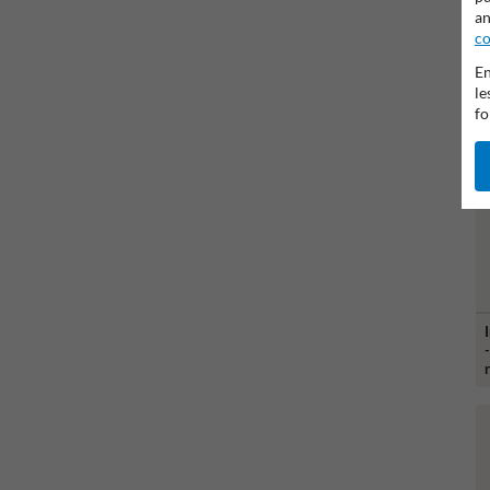
an
co
En
le
fo