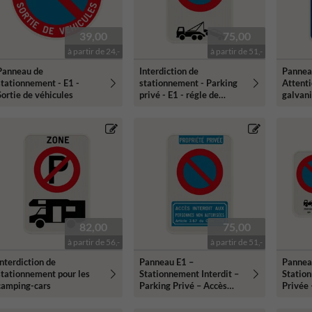
39,00
75,00
à partir de 24,-
à partir de 51,-
Panneau de
Interdiction de
Panneau
stationnement - E1 -
stationnement - Parking
Attent
Sortie de véhicules
privé - E1 - régle de
galvan
remorquage
82,00
75,00
à partir de 56,-
à partir de 51,-
Interdiction de
Panneau E1 –
Panneau
stationnement pour les
Stationnement Interdit –
Station
camping-cars
Parking Privé – Accès
Privée 
Interdit
Person