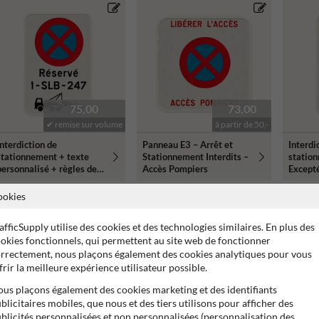
75,00
73,00
✔ remise sur volume
à partir de 50,-
Interdiction de
Panneau E3 – Arrêt et
Interdi
stationnement + texte
Stationnement Interdits –
statio
personnalisé + règles de
Accès Pompiers
Except
remorquage
Ambula
ookies
afficSupply utilise des cookies et des technologies similaires. En plus des
okies fonctionnels, qui permettent au site web de fonctionner
rrectement, nous plaçons également des cookies analytiques pour vous
frir la meilleure expérience utilisateur possible.
us plaçons également des cookies marketing et des identifiants
blicitaires mobiles, que nous et des tiers utilisons pour afficher des
99,50
172,50
blicités personnalisées et non personnalisées (personnalisation des