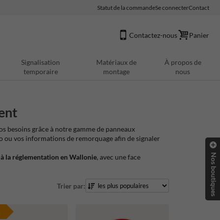
Statut de la commande
Se connecter
Contact
Contactez-nous
Panier
Signalisation
Matériaux de
À propos de
temporaire
montage
nous
ent
vos besoins grâce à notre gamme de panneaux
go ou vos informations de remorquage afin de signaler
Nos boutiques
à la réglementation en Wallonie
, avec une face
Trier par:
e