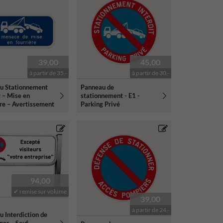
39,00
45,00
à partir de 35,-
à partir de 30,-
u Stationnement
Panneau de
t – Mise en
stationnement - E1 -
re – Avertissement
Parking Privé
94,00
✔ remise sur volume
39,00
à partir de 24,-
 Interdiction de