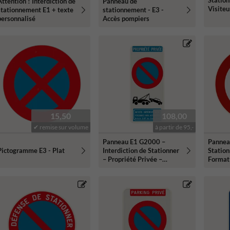
Station
Attention ! Interdiction de
Panneau de
Visiteu
stationnement E1 + texte
stationnement - E3 -
personnalisé
Accès pompiers
15,50
108,00
✔ remise sur volume
à partir de 95,-
Panneau E1 G2000 –
Pannea
Pictogramme E3 - Plat
Interdiction de Stationner
Station
– Propriété Privée –
Format
Personnalisable