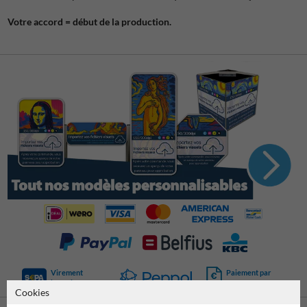
Votre accord = début de la production.
Virement
Paiement par
bancaire SEPA
facture
Cookies