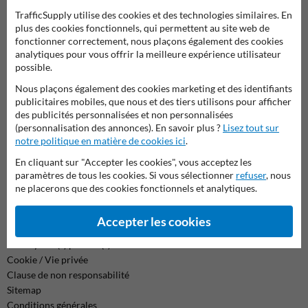
TrafficSupply utilise des cookies et des technologies similaires. En
Contactez-nous
plus des cookies fonctionnels, qui permettent au site web de
fonctionner correctement, nous plaçons également des cookies
Nous sommes joignables les jours ouvrables (de 8.00 à 17.00) au
analytiques pour vous offrir la meilleure expérience utilisateur
04 2957 647.
possible.
Des questions ? Envoyez un e-mail à
info@trafficsupply.be
ou
Nous plaçons également des cookies marketing et des identifiants
remplissez le formulaire et nous vous répondrons dès que
publicitaires mobiles, que nous et des tiers utilisons pour afficher
possible.
des publicités personnalisées et non personnalisées
(personnalisation des annonces). En savoir plus ?
Lisez tout sur
info@trafficsupply.be
notre politique en matière de cookies ici
.
En cliquant sur "Accepter les cookies", vous acceptez les
paramètres de tous les cookies. Si vous sélectionner
refuser
, nous
Toutes nos coordonnées
ne placerons que des cookies fonctionnels et analytiques.
Accepter les cookies
Information
Renvoyer le(s) produit(s)
Cookie / Vie privée
Clause de non responsabilité
Sitemap
Conditions générales