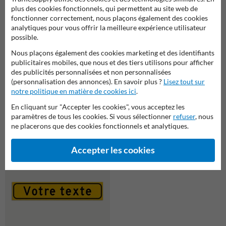
plus des cookies fonctionnels, qui permettent au site web de
fonctionner correctement, nous plaçons également des cookies
analytiques pour vous offrir la meilleure expérience utilisateur
possible.
Nous plaçons également des cookies marketing et des identifiants
publicitaires mobiles, que nous et des tiers utilisons pour afficher
des publicités personnalisées et non personnalisées
(personnalisation des annonces). En savoir plus ?
Lisez tout sur
notre politique en matière de cookies ici
.
En cliquant sur "Accepter les cookies", vous acceptez les
paramètres de tous les cookies. Si vous sélectionner
refuser
, nous
Cône de signalisation 75 cm
ne placerons que des cookies fonctionnels et analytiques.
Panneau temporaire Piétons
réfléchissant avec votre logo -
Bruxelles - Jaune/Bleu - Droite
Cône de signalisation officiel
Belge
Accepter les cookies