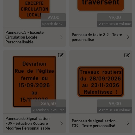
99,00
99,00
à partir de 67,-
✔ remise sur volume
Panneau C3 - Excepté
Panneau de texte 3:2 - Texte
Circulation Locale
personnalisé
Personnalisable
365,50
99,00
✔ remise sur volume
✔ remise sur volume
Panneau de Signalisation
Panneau de signalisation -
F39 - Situation Routière
F39 - Texte personnalisé
Modifiée Personnalisable