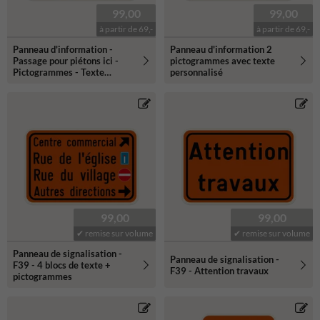
99,00
99,00
à partir de 69,-
à partir de 69,-
Panneau d'information -
Panneau d'information 2
Passage pour piétons ici -
pictogrammes avec texte
Pictogrammes - Texte
personnalisé
personnalisé
99,00
99,00
✔ remise sur volume
✔ remise sur volume
Panneau de signalisation -
Panneau de signalisation -
F39 - 4 blocs de texte +
F39 - Attention travaux
pictogrammes