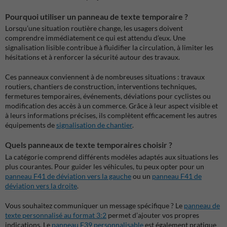
Pourquoi utiliser un panneau de texte temporaire ?
Lorsqu’une situation routière change, les usagers doivent
comprendre immédiatement ce qui est attendu d’eux. Une
signalisation lisible contribue à fluidifier la circulation, à limiter les
hésitations et à renforcer la sécurité autour des travaux.
Ces panneaux conviennent à de nombreuses situations : travaux
routiers, chantiers de construction, interventions techniques,
fermetures temporaires, événements, déviations pour cyclistes ou
modification des accès à un commerce. Grâce à leur aspect visible et
à leurs informations précises, ils complètent efficacement les autres
équipements de
signalisation de chantier
.
Quels panneaux de texte temporaires choisir ?
La catégorie comprend différents modèles adaptés aux situations les
plus courantes. Pour guider les véhicules, tu peux opter pour un
panneau F41 de déviation vers la gauche
ou un
panneau F41 de
déviation vers la droite
.
Vous souhaitez communiquer un message spécifique ? Le
panneau de
texte personnalisé au format 3:2
permet d’ajouter vos propres
indications. Le
panneau F39 personnalisable
est également pratique