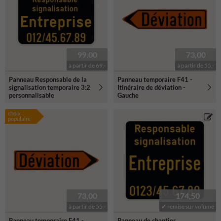
99,00
73,00
à partir de 69,-
à partir de 55,-
Panneau Responsable de la
Panneau temporaire F41 -
signalisation temporaire 3:2
Itinéraire de déviation -
personnalisable
Gauche
choix
populaire
73,00
174,50
à partir de 55,-
✔ remise sur volume
Panneau temporaire F41 -
Panneau de chantier