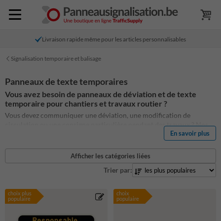
Livraison rapide même pour les articles personnalisables
Signalisation temporaire et balisage
Panneaux de texte temporaires
Vous avez besoin de panneaux de déviation et de texte
temporaire pour chantiers et travaux routier ?
Vous devez communiquer une déviation, une modification de
circulation ou une consigne particulière pendant des travaux ? Nos
En savoir plus
panneaux de texte temporaires
permettent d’afficher une
information claire et visible sur les chantiers, lors d’événements ou
dans toute zone où la circulation est provisoirement adaptée.
Afficher les catégories liées
Choisissez un modèle standard ou créez votre propre message avec le
Trier par:
panneau de texte 3:2 personnalisable
. Pour annoncer un danger lié
aux travaux, découvrez également le
panneau A31 avec texte
personnalisé
.
choix plus
choix
populaire
populaire