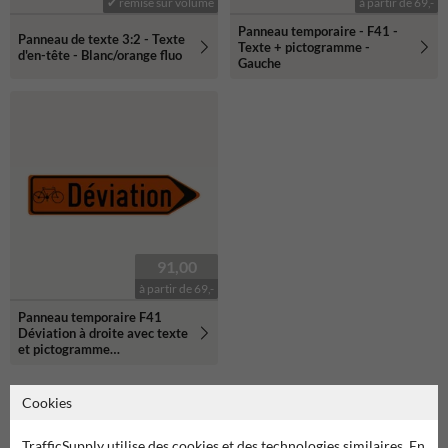
✔ remise sur volume
à partir de 69,-
Panneau temporaire - F41 -
Panneau de texte 3:2 - Texte
Texte + pictogramme -
d'en-tête - Blanc/orange fluo
Gauche
91,00
à partir de 69,-
Panneau temporaire F41
Déviation à droite avec texte
et pictogramme
personnalisés
Cookies
Produits relatifs
TrafficSupply utilise des cookies et des technologies similaires. En