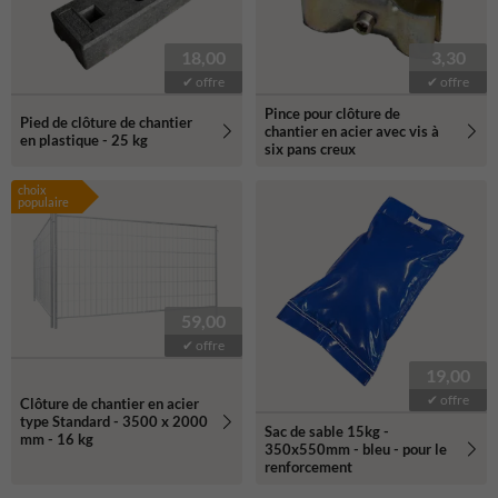
18,00
3,30
✔ offre
✔ offre
Pince pour clôture de
Pied de clôture de chantier
chantier en acier avec vis à
en plastique - 25 kg
six pans creux
choix
populaire
59,00
✔ offre
19,00
✔ offre
Clôture de chantier en acier
type Standard - 3500 x 2000
Sac de sable 15kg -
mm - 16 kg
350x550mm - bleu - pour le
renforcement