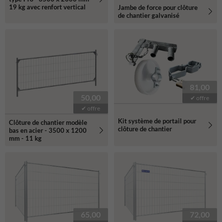
19 kg avec renfort vertical
Jambe de force pour clôture
de chantier galvanisé
81,00
50,00
✔ offre
✔ offre
Kit système de portail pour
Clôture de chantier modèle
clôture de chantier
bas en acier - 3500 x 1200
mm - 11 kg
65,00
72,00