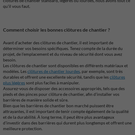
clôtures de chantier standard, légères ou lourdes, nous avons tout ce
qu'il vous faut.
Comment choisir les bonnes clôtures de chantier ?
Avant d'acheter des clôtures de chantier, il est important de
déterminer vos besoins spécifiques. Tenez compte de la durée du
projet, de l'emplacement et du niveau de sécurité dont vous avez
besoin.
Les clôtures de chantier sont disponibles en différents matériaux et
modèles. Les
clôtures de chantier lourdes
, par exemple, sont très
durables et offrent une excellente sécurité, tandis que les
clôtures
plus légères
sont plus faciles à manipuler.
Assurez-vous de disposer des accessoires appropriés, tels que des
pieds et des pinces pour clôture de chantier, afin d'installer vos
barrières de manière solide et sûre.
Bien que les barrières de chantier bon marché puissent être
attrayantes, il est important de tenir compte également de la qualité
et de la durabilité. À long terme, il peut être plus avantageux
d'investir dans des barrières qui durent plus longtemps et offrent une
meilleure protection.