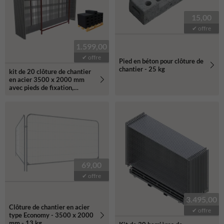
15,00
✔ offre
1.599,00
✔ offre
Pied en béton pour clôture de
chantier - 25 kg
kit de 20 clôture de chantier
en acier 3500 x 2000 mm
avec pieds de fixation,
palettes de transport
comprises
69,00
✔ offre
3.495,00
Clôture de chantier en acier
✔ offre
type Economy - 3500 x 2000
mm - 13 kg