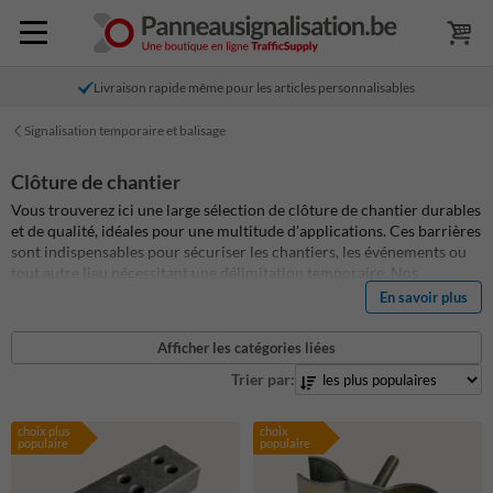
Livraison rapide même pour les articles personnalisables
Signalisation temporaire et balisage
Clôture de chantier
Vous trouverez ici une large sélection de clôture de chantier durables
et de qualité, idéales pour une multitude d'applications. Ces barrières
sont indispensables pour sécuriser les chantiers, les événements ou
tout autre lieu nécessitant une délimitation temporaire. Nos
barrières de chantier sont conçues pour être solides et résistantes
En savoir plus
aux intempéries, et offrent une sécurité et un cloisonnement fiables.
Découvrez notre gamme ci-dessous et choisissez les barrières de
Afficher les catégories liées
chantier qui conviennent le mieux à votre situation.
Trier par:
choix plus
choix
populaire
populaire