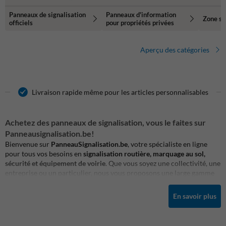
Panneaux de signalisation
Panneaux d'information
Zone sû
officiels
pour propriétés privées
Aperçu des catégories
Livraison rapide même pour les articles personnalisables
Achetez des panneaux de signalisation, vous le faites sur
Panneausignalisation.be!
Bienvenue sur
PanneauSignalisation.be
, votre spécialiste en ligne
pour tous vos besoins en
signalisation routière, marquage au sol,
sécurité et équipement de voirie
. Que vous soyez une collectivité, une
entreprise ou un particulier, nous vous proposons une large gamme
de
panneaux de signalisation conformes à la législation
, d’
accessoires
de pose
, de
peintures routières
, d’
asphaltes à froid
, de
miroirs de
En savoir plus
sécurité
, de
barrières
et bien plus encore.
Depuis plus de 10 ans, nous accompagnons nos clients dans leurs