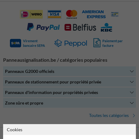
projets d’aménagement et de sécurisation d’espaces publics et privés
: voiries, parkings, zones industrielles, écoles, chantiers, copropriétés,
etc.
Virement
Paiement par
bancaire SEPA
facture
Panneausignalisation.be / catégories populaires
Panneaux G2000 officiels
Panneaux de stationnement pour propriété privée
Panneaux d'information pour propriétés privées
Zone sûre et propre
Toutes les catégories
Cookies