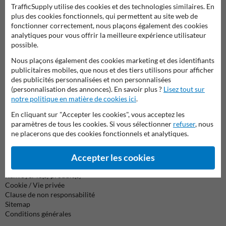
TrafficSupply utilise des cookies et des technologies similaires. En
Contactez notre spécialiste des produits Martin!
plus des cookies fonctionnels, qui permettent au site web de
Nous sommes disponibles par téléphone aujourd'hui
fonctionner correctement, nous plaçons également des cookies
jusqu'au 17.00 pour toutes vos questions sur nos
analytiques pour vous offrir la meilleure expérience utilisateur
produits et services.
possible.
Nous plaçons également des cookies marketing et des identifiants
04 2957 647
accessible jusqu'à 17.00
publicitaires mobiles, que nous et des tiers utilisons pour afficher
des publicités personnalisées et non personnalisées
Discuter avec nous
online
(personnalisation des annonces). En savoir plus ?
Lisez tout sur
info@trafficsupply.be
notre politique en matière de cookies ici
.
En cliquant sur "Accepter les cookies", vous acceptez les
paramètres de tous les cookies. Si vous sélectionner
refuser
, nous
Toutes nos coordonnées
ne placerons que des cookies fonctionnels et analytiques.
Accepter les cookies
Information
Renvoyer le(s) produit(s)
Cookie / Vie privée
Clause de non responsabilité
Sitemap
Conditions générales