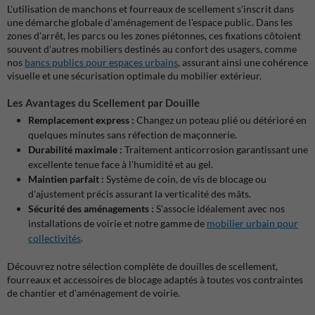
L'utilisation de manchons et fourreaux de scellement s'inscrit dans
une démarche globale d'aménagement de l'espace public. Dans les
zones d'arrêt, les parcs ou les zones piétonnes, ces fixations côtoient
souvent d'autres mobiliers destinés au confort des usagers, comme
nos
bancs publics pour espaces urbains
, assurant ainsi une cohérence
visuelle et une sécurisation optimale du mobilier extérieur.
Les Avantages du Scellement par Douille
Remplacement express :
Changez un poteau plié ou détérioré en
quelques minutes sans réfection de maçonnerie.
Durabilité maximale :
Traitement anticorrosion garantissant une
excellente tenue face à l'humidité et au gel.
Maintien parfait :
Système de coin, de vis de blocage ou
d'ajustement précis assurant la verticalité des mâts.
Sécurité des aménagements :
S'associe idéalement avec nos
installations de voirie et notre gamme de
mobilier urbain pour
collectivités
.
Découvrez notre sélection complète de douilles de scellement,
fourreaux et accessoires de blocage adaptés à toutes vos contraintes
de chantier et d'aménagement de voirie.