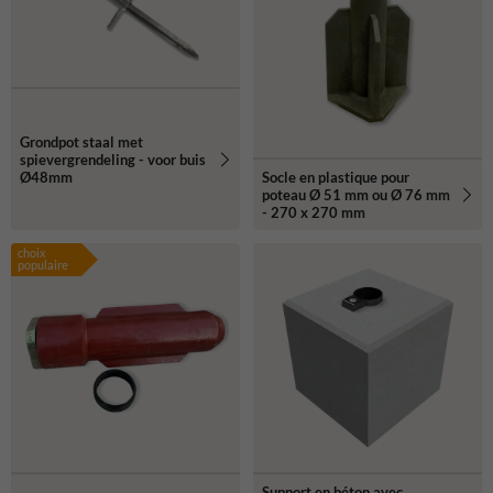
Grondpot staal met
spievergrendeling - voor buis
Socle en plastique pour
Ø48mm
poteau Ø 51 mm ou Ø 76 mm
- 270 x 270 mm
choix
populaire
Support en béton avec