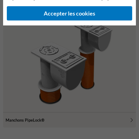
Vous recherchez peut-être ceci ?
Accepter les cookies
Manchons PipeLock®