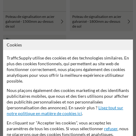
Poteau de signalisation en acier
Poteau de signalisation en acier
galvanisé - 1500mm au-dessus
galvanisé - 1800mm au-dessus
de sol
de sol
Cookies
TrafficSupply utilise des cookies et des technologies similaires. En
plus des cookies fonctionnels, qui permettent au site web de
fonctionner correctement, nous plaçons également des cookies
analytiques pour vous offrir la meilleure expérience utilisateur
possible.
Nous plaçons également des cookies marketing et des identifiants
publicitaires mobiles, que nous et des tiers utilisons pour afficher
des publicités personnalisées et non personnalisées
Poteau de signalisation en acier
(personnalisation des annonces). En savoir plus ?
Lisez tout sur
galvanisé - 2200mm au-dessus
notre politique en matière de cookies ici
.
de sol
En cliquant sur "Accepter les cookies", vous acceptez les
paramètres de tous les cookies. Si vous sélectionner
refuser
, nous
ne placerons que des cookies fonctionnels et analytiques.