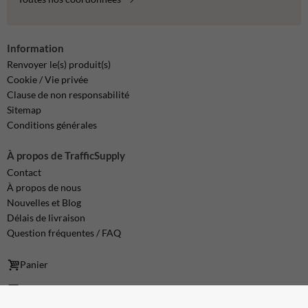
Information
Renvoyer le(s) produit(s)
Cookie / Vie privée
Clause de non responsabilité
Sitemap
Conditions générales
À propos de TrafficSupply
Contact
À propos de nous
Nouvelles et Blog
Délais de livraison
Question fréquentes / FAQ
Panier
info@trafficsupply.be