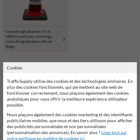
Cône de signalisation 75 cm
réfléchissant avec votre logo -
Cône de signalisation officiel
Belge
Cookies
TrafficSupply utilise des cookies et des technologies similaires. En
plus des cookies fonctionnels, qui permettent au site web de
fonctionner correctement, nous plaçons également des cookies
analytiques pour vous offrir la meilleure expérience utilisateur
possible.
Nous plaçons également des cookies marketing et des identifiants
Virement
Paiement par
bancaire SEPA
facture
publicitaires mobiles, que nous et des tiers utilisons pour afficher
des publicités personnalisées et non personnalisées
(personnalisation des annonces). En savoir plus ?
Lisez tout sur
notre politique en matière de cookies ici
.