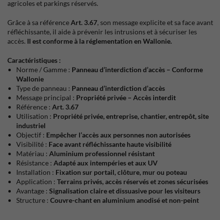
agricoles et parkings réservés.
Grâce à sa référence
Art. 3.67
, son message explicite et sa face avant
réfléchissante, il aide à prévenir les intrusions et à sécuriser les
accès.
Il est conforme à la réglementation en Wallonie.
Caractéristiques :
Norme / Gamme :
Panneau d’interdiction d’accès – Conforme
Wallonie
Type de panneau :
Panneau d’interdiction d’accès
Message principal :
Propriété privée – Accès interdit
Référence :
Art. 3.67
Utilisation :
Propriété privée, entreprise, chantier, entrepôt, site
industriel
Objectif :
Empêcher l’accès aux personnes non autorisées
Visibilité :
Face avant réfléchissante haute visibilité
Matériau :
Aluminium professionnel résistant
Résistance :
Adapté aux intempéries et aux UV
Installation :
Fixation sur portail, clôture, mur ou poteau
Application :
Terrains privés, accès réservés et zones sécurisées
Avantage :
Signalisation claire et dissuasive pour les visiteurs
Structure :
Couvre-chant en aluminium anodisé et non-peint