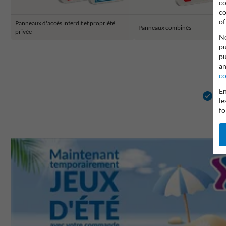
co
co
of
Panneaux d'accès interdit et propriété
Panneaux combinés
privée
No
pu
pu
an
co
En
2 
le
fo