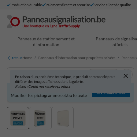
Production durable
Paiement directe et sécurisé
Service client de qualité
Panneaux de stationnement et
Panneaux de signalisa
d'information
officiels
retour
Home
Panneaux d'information pour propriétés privées
Panneaux 
Voir en 3D
En raison d'un problème technique, le produit commandé peut
différer des images affichées dans la galerie.
Raison : Could not resolve product
Produit personnalisable ?
Personnaliser
Modifier les pictogrammes et/ou le texte