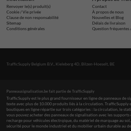
Renvoyer le(s) produit(s)
Contact
Cookie / Vie privée
À propos de nous
Clause de non responsabilité
Nouvelles et Blog
Sitemap
Délais de livraison
Conditions générales
Question fréquentes
TrafficSupply Belgium B.V.,
Kieleberg 4D
,
Bilzen-Hoeselt, BE
Panneausignalisation.be fait partie de TrafficSupply
TrafficSupply est le plus grand fournisseur en ligne de panneaux de si
texte avec plus de 10.000 produits liés à la circulation. TrafficSupply 
boutiques en ligne répartie sur trois catégories : la circulation, le st
vous pouvez acheter des panneaux de signalisation avec les supports 
recharge pour véhicules électrqique, du matériel de marquage au sol, 
sécurité pour le monde industriel et du mobilier urbain durable au de