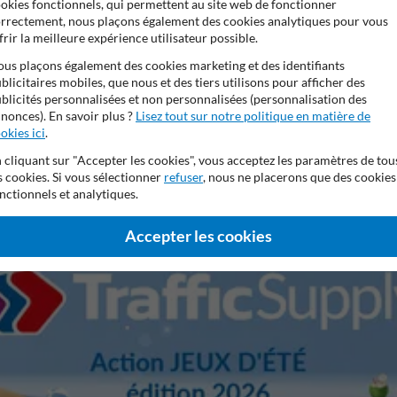
okies fonctionnels, qui permettent au site web de fonctionner
rrectement, nous plaçons également des cookies analytiques pour vous
frir la meilleure expérience utilisateur possible.
Panneaux vidéosurveillance
Panneaux texte Personnal
us plaçons également des cookies marketing et des identifiants
blicitaires mobiles, que nous et des tiers utilisons pour afficher des
blicités personnalisées et non personnalisées (personnalisation des
nonces). En savoir plus ?
Lisez tout sur notre politique en matière de
okies ici
.
 cliquant sur "Accepter les cookies", vous acceptez les paramètres de tou
ans de garantie fabricant
Stratifé anti-graffiti
99% anti-van
s cookies. Si vous sélectionner
refuser
, nous ne placerons que des cookies
nctionnels et analytiques.
Accepter les cookies