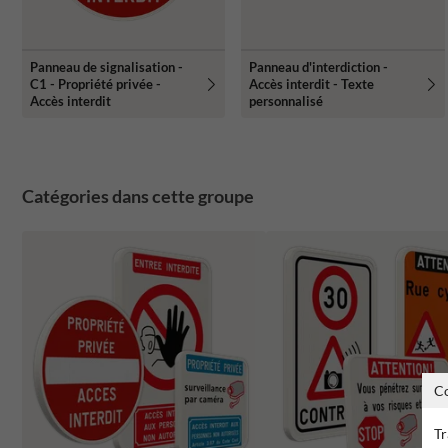
Panneau de signalisation -
Panneau d'interdiction -
C1 - Propriété privée -
Accès interdit - Texte
Accès interdit
personnalisé
Catégories dans cette groupe
C
Tr