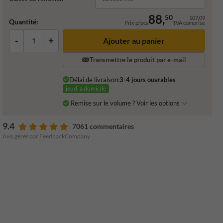
88,
50
107,09
Quantité:
Prix p/pcs
TVA comprise
-
+
Ajouter au panier
Transmettre le produit par e-mail
Délai de livraison:
3-4 jours ouvrables
jeudi à domicile
Remise sur le volume ? Voir les options
9.4
7061 commentaires
Avis gérés par FeedbackCompany