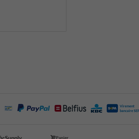
Virement
bancaire SE
ficSupply
Panier