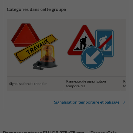
Catégories dans cette groupe
Panneaux de signalisation
Panne
Signalisation de chantier
temporaires
tempo
Signalisation temporaire et balisage
Panneau ventouse FLUOR 375x75 mm – "Travaux" : la