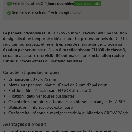
Délai de livraison:
3-4 jours ouvrables
jeudi à domicile
Remise sur le volume ? Voir les options
Le
panneau ventouse FLUOR 375x75 mm "Travaux"
est une solution
de signalisation temporaire idéale pour les professionnels du BTP, les
services municipaux et les entreprises de maintenance.
Grâce à sa
fixation par ventouses
et à son
film réfléchissant FLUOR de classe 3
,
ce panneau assure une
visibilité optimale
et une
installation rapide
sur les surfaces vitrées ou métalliques lisses.
Caractéristiques techniques
Dimensions
:
375 x 75 mm
Matériau
:
panneau plat AluPanel de 2 mm d'épaisseur
Finition
:
film réfléchissant FLUOR de classe 3
Fixation
:
deux ventouses puissantes
Orientation
:
omnidirectionnelle, visible sous un angle de +/- 90°
Utilisation
:
intérieure et extérieure
Conformité
:
répond aux exigences de la publication CROW 96a/b
Avantages du produit
Installation rapide
:
les ventouses permettent une pose et un