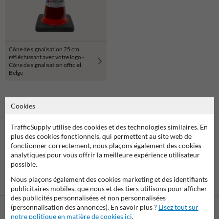
Cône de signalisation 75 cm
réfléchissant avec votre logo -
Cône de signalisation officiel
Belge
Cookies
TrafficSupply utilise des cookies et des technologies similaires. En
plus des cookies fonctionnels, qui permettent au site web de
fonctionner correctement, nous plaçons également des cookies
analytiques pour vous offrir la meilleure expérience utilisateur
possible.
Nous plaçons également des cookies marketing et des identifiants
Virement
Paiement par
bancaire SEPA
facture
publicitaires mobiles, que nous et des tiers utilisons pour afficher
des publicités personnalisées et non personnalisées
(personnalisation des annonces). En savoir plus ?
Lisez tout sur
notre politique en matière de cookies ici
.