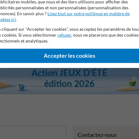
blicitaires mobiles, que nous et des tiers utilisons pour afficher des
ans de garantie fabricant
Stratifé anti-graffiti
99% anti-van
blicités personnalisées et non personnalisées (personnalisation des
nonces). En savoir plus ?
Lisez tout sur notre politique en matière de
okies ici
.
 cliquant sur "Accepter les cookies", vous acceptez les paramètres de tou
s cookies. Si vous sélectionner
refuser
, nous ne placerons que des cookies
nctionnels et analytiques.
Accepter les cookies
Contactez-nous