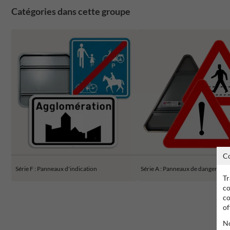
Catégories dans cette groupe
C
Série F : Panneaux d'indication
Série A : Panneaux de danger
Tr
co
co
of
No