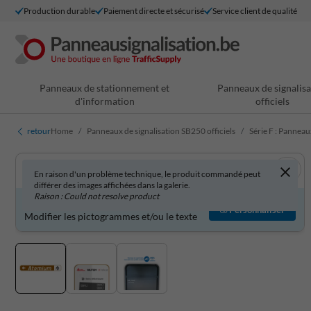
Production durable
Paiement directe et sécurisé
Service client de qualité
Panneaux de stationnement et
Panneaux de signalisa
d'information
officiels
retour
Home
Panneaux de signalisation SB250 officiels
Série F : Panneau
En raison d'un problème technique, le produit commandé peut
différer des images affichées dans la galerie.
Raison : Could not resolve product
Produit personnalisable ?
Personnaliser
Modifier les pictogrammes et/ou le texte