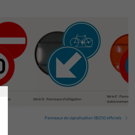
Série E : Panneaux r
diction
Série D : Panneaux d'obligation
stationnement
Panneaux de signalisation SB250 officiels