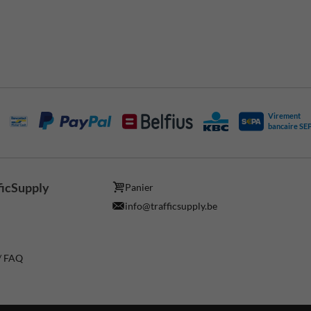
Virement
bancaire SE
ficSupply
Panier
info@trafficsupply.be
 / FAQ