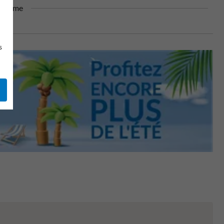
dalisme
s