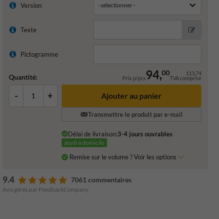
Version
Texte
Pictogramme
94,
00
113,74
Quantité:
Prix p/pcs
TVA comprise
-
+
Ajouter au panier
Transmettre le produit par e-mail
Délai de livraison:
3-4 jours ouvrables
jeudi à domicile
Remise sur le volume ? Voir les options
9.4
7061 commentaires
Avis gérés par FeedbackCompany