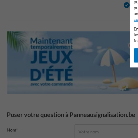
pu
2 
pu
an
co
En
le
fo
Poser votre question à Panneausignalisation.be
Nom*