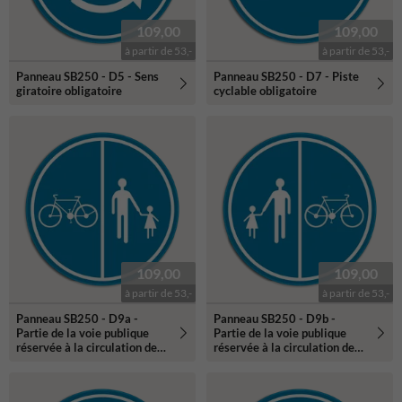
109,00
109,00
à partir de 53,-
à partir de 53,-
Panneau SB250 - D5 - Sens
Panneau SB250 - D7 - Piste
giratoire obligatoire
cyclable obligatoire
109,00
109,00
à partir de 53,-
à partir de 53,-
Panneau SB250 - D9a -
Panneau SB250 - D9b -
Partie de la voie publique
Partie de la voie publique
réservée à la circulation des
réservée à la circulation des
piétons, des bicyclettes et
piétons, des bicyclettes et
des cyclomoteurs à deux
des cyclomoteurs à deux
roues classe A
roues classe A