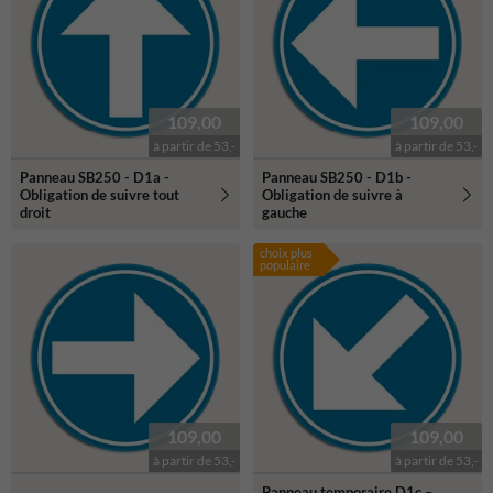
109,00
109,00
à partir de 53,-
à partir de 53,-
Panneau SB250 - D1a -
Panneau SB250 - D1b -
Obligation de suivre tout
Obligation de suivre à
droit
gauche
choix plus
populaire
109,00
109,00
à partir de 53,-
à partir de 53,-
Panneau temporaire D1c –