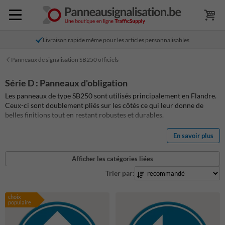
Livraison rapide même pour les articles personnalisables
Panneaux de signalisation SB250 officiels
Série D : Panneaux d'obligation
Les panneaux de type SB250 sont utilisés principalement en Flandre.
Ceux-ci sont doublement pliés sur les côtés ce qui leur donne de
belles finitions tout en restant robustes et durables.
Les panneaux d'obligation imposent l'usager à faire une action
En savoir plus
obligatoire afin de ne pas enfreindre le code de la route. Ils indiquent
entre autres la sens de direction d'un rond point, la direction que
Afficher les catégories liées
l'usager doit prendre sur certaines route ou bien encore que le voie
publique est partiellement réservé à la circulation des piétons. Vous
Trier par:
trouverez ci-dessous notre vaste de gamme de panneaux d'obligation.
choix
populaire