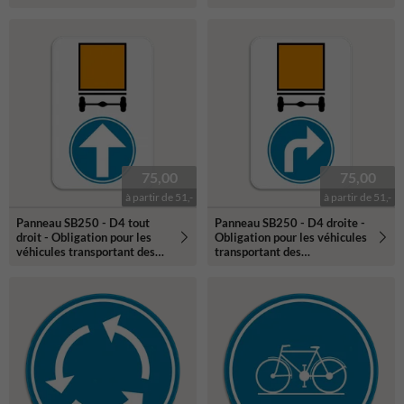
flèches
marchandises dangereuses
de suivre la direction
indiquée par la flèche
75,00
75,00
à partir de 51,-
à partir de 51,-
Panneau SB250 - D4 tout
Panneau SB250 - D4 droite -
droit - Obligation pour les
Obligation pour les véhicules
véhicules transportant des
transportant des
marchandises dangereuses
marchandises dangereuses
de suivre la direction
de suivre la direction
indiquée par la flèche
indiquée par la flèche