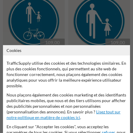
109,00
109,00
à partir de 53,-
à partir de 53,-
Cookies
Panneau SB250 - D10 -
Panneau SB250 - D11 -
Partie de la voie publique
Chemin obligatoire pour les
TrafficSupply utilise des cookies et des technologies similaires. En
réservée aux piétons et
piétons
plus des cookies fonctionnels, qui permettent au site web de
cyclistes
fonctionner correctement, nous plaçons également des cookies
analytiques pour vous offrir la meilleure expérience utilisateur
possible.
Nous plaçons également des cookies marketing et des identifiants
publicitaires mobiles, que nous et des tiers utilisons pour afficher
des publicités personnalisées et non personnalisées
(personnalisation des annonces). En savoir plus ?
Lisez tout sur
notre politique en matière de cookies ici
.
En cliquant sur "Accepter les cookies", vous acceptez les
109,00
paramètres de tous les cookies. Si vous sélectionner
refuser
, nous