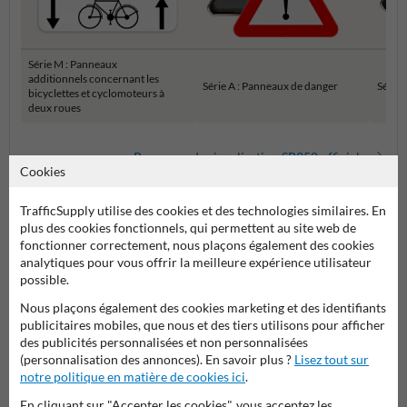
Série M : Panneaux
additionnels concernant les
Série A : Panneaux de danger
Série 
bicyclettes et cyclomoteurs à
deux roues
Panneaux de signalisation SB250 officiels
Cookies
TrafficSupply utilise des cookies et des technologies similaires. En
plus des cookies fonctionnels, qui permettent au site web de
fonctionner correctement, nous plaçons également des cookies
analytiques pour vous offrir la meilleure expérience utilisateur
possible.
Nous plaçons également des cookies marketing et des identifiants
publicitaires mobiles, que nous et des tiers utilisons pour afficher
des publicités personnalisées et non personnalisées
Poser votre question à Panneausignalisation.be
(personnalisation des annonces). En savoir plus ?
Lisez tout sur
Nom*
notre politique en matière de cookies ici
.
En cliquant sur "Accepter les cookies", vous acceptez les