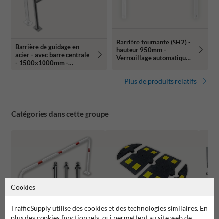
Barrière tournante (SH2) -
Barrière de guidage en
hauteur 950mm -
acier - avec barre centrale
Verrouillage automatique -
- 1500x1000mm -
Montage dans ou au sol
montage au sol
(galvanisé)
Plus de produits relatifs
Catégories dans cette groupe
Cookies
TrafficSupply utilise des cookies et des technologies similaires. En
plus des cookies fonctionnels, qui permettent au site web de