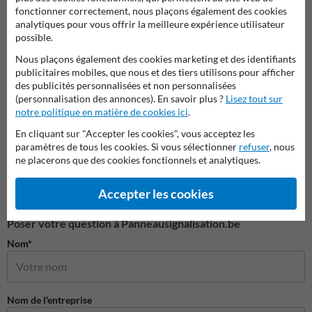
fonctionner correctement, nous plaçons également des cookies
Barriè
analytiques pour vous offrir la meilleure expérience utilisateur
Ralentisseurs et Dos d'Âne
Barrières de sécurité et
Tourna
guidage
possible.
Aména
Nous plaçons également des cookies marketing et des identifiants
publicitaires mobiles, que nous et des tiers utilisons pour afficher
Parkings et aménagements des routes
des publicités personnalisées et non personnalisées
(personnalisation des annonces). En savoir plus ?
Lisez tout sur
notre politique en matière de cookies ici
.
En cliquant sur "Accepter les cookies", vous acceptez les
paramètres de tous les cookies. Si vous sélectionner
refuser
, nous
ne placerons que des cookies fonctionnels et analytiques.
Accepter les cookies
Poser votre question à Panneausignalisation.be
Nom*
Nom de l'entreprise