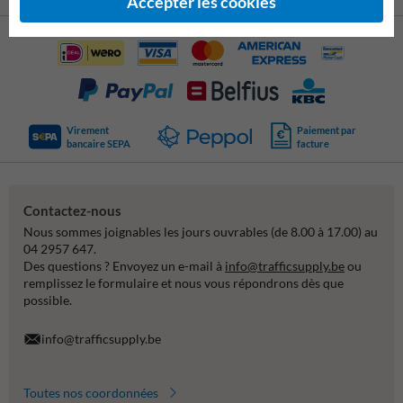
Accepter les cookies
Virement
Paiement par
bancaire SEPA
facture
Contactez-nous
Nous sommes joignables les jours ouvrables (de 8.00 à 17.00) au
04 2957 647.
Des questions ? Envoyez un e-mail à
info@trafficsupply.be
ou
remplissez le formulaire et nous vous répondrons dès que
possible.
info@trafficsupply.be
Toutes nos coordonnées