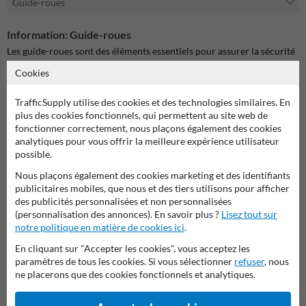
Guide-roues
Information: Guide-roues
Les guide-roues sont des éléments essentiels pour assurer la sécurité
et l'organisation des parkings et des aménagements routiers. Ils
Cookies
permettent de délimiter les espaces de stationnement, de guider les
véhicules et de prévenir les collisions. Notre gamme de guide-roues
TrafficSupply utilise des cookies et des technologies similaires. En
est conçue pour offrir une robustesse et une durabilité optimales,
plus des cookies fonctionnels, qui permettent au site web de
répondant ainsi aux besoins des gestionnaires de parkings et des
fonctionner correctement, nous plaçons également des cookies
collectivités.
analytiques pour vous offrir la meilleure expérience utilisateur
possible.
Fabriqués à partir de matériaux de haute qualité, nos guide-roues
sont résistants aux intempéries et à l'usure, garantissant une longue
Nous plaçons également des cookies marketing et des identifiants
durée de vie. Ils sont faciles à installer et à entretenir, ce qui en fait
publicitaires mobiles, que nous et des tiers utilisons pour afficher
une solution pratique et économique pour améliorer la sécurité et
des publicités personnalisées et non personnalisées
l'efficacité des parkings.
(personnalisation des annonces). En savoir plus ?
Lisez tout sur
notre politique en matière de cookies ici
.
Que vous ayez besoin de guide-roues pour un parking public, privé ou
pour des aménagements routiers spécifiques, notre sélection
En cliquant sur "Accepter les cookies", vous acceptez les
répondra à vos exigences. Explorez notre catalogue et trouvez le
paramètres de tous les cookies. Si vous sélectionner
refuser
, nous
guide-roues adapté à vos besoins.
ne placerons que des cookies fonctionnels et analytiques.