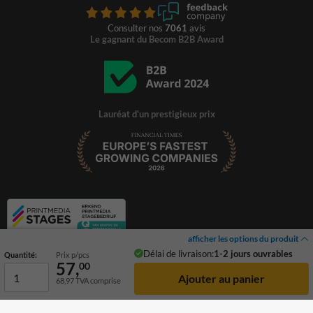
Consulter nos
7061
avis
Le gagnant du Becom B2B Award
Lauréat d'un prestigieux prix
afficher les options du produit
Délai de livraison:
1-2 jours ouvrables
Quantité:
Prix p/pcs
57,
00
68,97
TVA comprise
© 2026 TrafficSupply. Tous droits réservés.