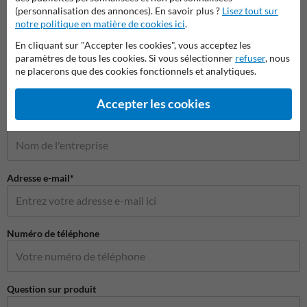
(personnalisation des annonces). En savoir plus ?
Lisez tout sur
notre politique en matière de cookies ici
.
En cliquant sur "Accepter les cookies", vous acceptez les
Poser votre question à Panneausignalisation.be
paramètres de tous les cookies. Si vous sélectionner
refuser
, nous
Nom*
ne placerons que des cookies fonctionnels et analytiques.
Accepter les cookies
Nom de l'entreprise
Adresse e-mail*
Numéro de téléphone
Question sur produit