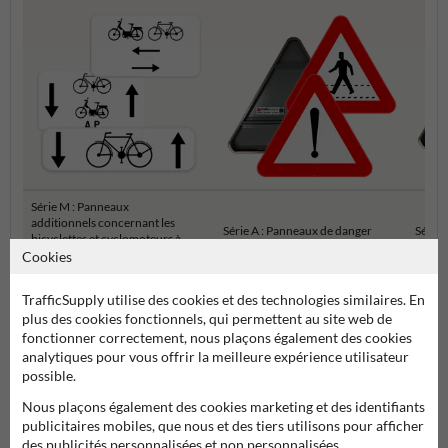
Série M : Panneaux
additionnels concernant les
Série A : Panneaux de danger
Série 
bicyclettes et cyclomoteurs à
deux roues
Cookies
TrafficSupply utilise des cookies et des technologies similaires. En
Panneaux de signalisation SB250 officiels
plus des cookies fonctionnels, qui permettent au site web de
fonctionner correctement, nous plaçons également des cookies
analytiques pour vous offrir la meilleure expérience utilisateur
possible.
Nous plaçons également des cookies marketing et des identifiants
publicitaires mobiles, que nous et des tiers utilisons pour afficher
des publicités personnalisées et non personnalisées