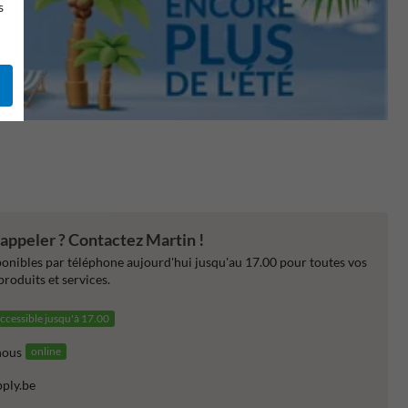
s
appeler ? Contactez Martin !
nibles par téléphone aujourd'hui jusqu'au 17.00 pour toutes vos
produits et services.
ccessible jusqu'à 17.00
nous
online
pply.be