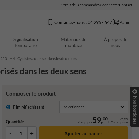
Statut de la commande
Se connecter
Contact
Contactez-nous : 04 2957 647
Panier
Signalisation
Matériaux de
À propos de
temporaire
montage
nous
50 - M4 - Cyclistes autorisés dans les deux sens
risés dans les deux sens
Composer le produit
Nos boutiques
Film réfléchissant
59,
00
71,39
Quantité:
Prix p/pcs
TVA comprise
-
+
Ajouter au panier