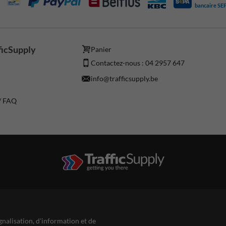
bancaire SE
ficSupply
Panier
Contactez-nous : 04 2957 647
info@trafficsupply.be
 / FAQ
gnalisation, d'information et de