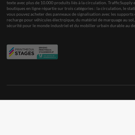
texte avec plus de 10.000 produits liés à la circulation. TrafficSupply 
boutiques en ligne répartie sur trois catégories : la circulation, le st
vous pouvez acheter des panneaux de signalisation avec les supports 
recharge pour véhicules électrqique, du matériel de marquage au sol, 
sécurité pour le monde industriel et du mobilier urbain durable au de