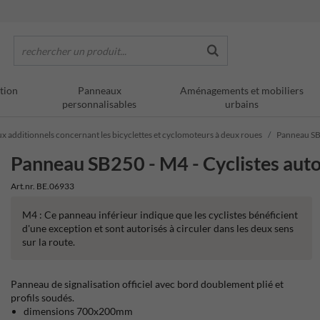
rechercher un produit...
tion
Panneaux
Aménagements et mobiliers
personnalisables
urbains
ux additionnels concernant les bicyclettes et cyclomoteurs à deux roues
Panneau SB2
Panneau SB250 - M4 - Cyclistes auto
Art.nr. BE.06933
M4 : Ce panneau inférieur indique que les cyclistes bénéficient
d'une exception et sont autorisés à circuler dans les deux sens
sur la route.
Panneau de signalisation officiel avec bord doublement plié et
profils soudés.
dimensions 700x200mm