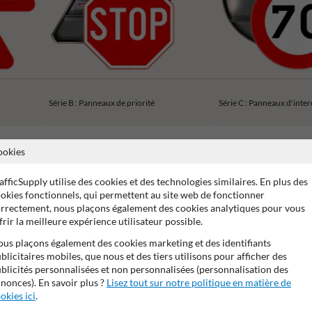
Série B : Panneaux de priorité
Série C : Panneaux d'inter
ookies
afficSupply utilise des cookies et des technologies similaires. En plus des
okies fonctionnels, qui permettent au site web de fonctionner
ans de garantie fabricant
Stratifé anti-graffiti
99% anti-van
rrectement, nous plaçons également des cookies analytiques pour vous
frir la meilleure expérience utilisateur possible.
us plaçons également des cookies marketing et des identifiants
blicitaires mobiles, que nous et des tiers utilisons pour afficher des
blicités personnalisées et non personnalisées (personnalisation des
nonces). En savoir plus ?
Lisez tout sur notre politique en matière de
okies ici
.