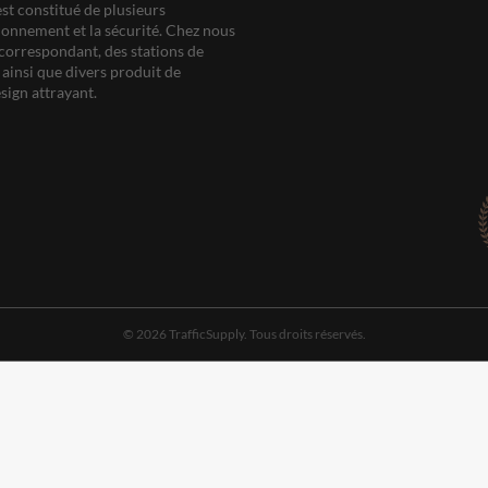
est constitué de plusieurs
ationnement et la sécurité. Chez nous
correspondant, des stations de
ainsi que divers produit de
sign attrayant.
© 2026 TrafficSupply. Tous droits réservés.