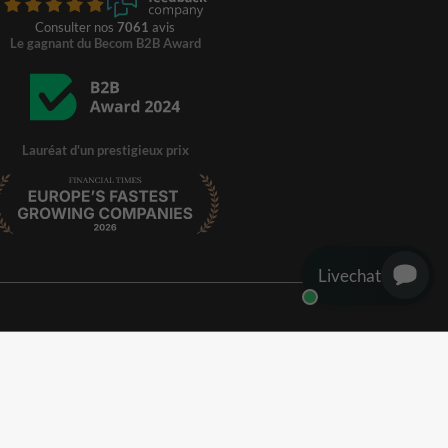
Consulter nos
7061
avis
Le gagnant du Becom B2B Award
Lauréat d'un prestigieux prix
Livechat