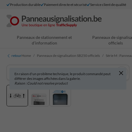
Production durable
Paiement directe et sécurisé
Service client de qualité
Panneaux de stationnement et
Panneaux de signalisa
d'information
officiels
retour
Home
Panneaux de signalisation SB250 officiels
Série M : Pannea
En raison d'un problème technique, le produit commandé peut
différer des images affichées dans la galerie.
Raison : Could not resolve product