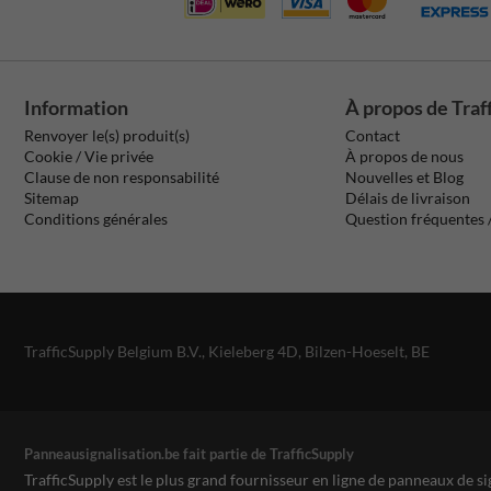
Information
À propos de Traf
Renvoyer le(s) produit(s)
Contact
Cookie / Vie privée
À propos de nous
Clause de non responsabilité
Nouvelles et Blog
Sitemap
Délais de livraison
Conditions générales
Question fréquentes
TrafficSupply Belgium B.V.,
Kieleberg 4D
,
Bilzen-Hoeselt, BE
Panneausignalisation.be fait partie de TrafficSupply
TrafficSupply est le plus grand fournisseur en ligne de panneaux de si