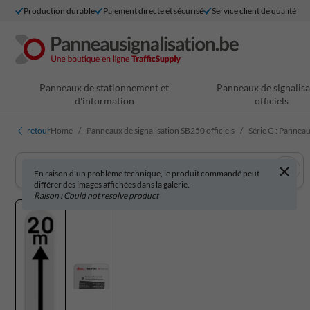
Production durable
Paiement directe et sécurisé
Service client de qualité
Panneaux de stationnement et
Panneaux de signalisa
d'information
officiels
retour
Home
Panneaux de signalisation SB250 officiels
Série G : Pannea
En raison d'un problème technique, le produit commandé peut
différer des images affichées dans la galerie.
Raison : Could not resolve product