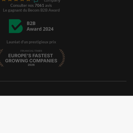
Consulter nos
7061
avis
Le gagnant du Becom B2B Award
Lauréat d'un prestigieux prix