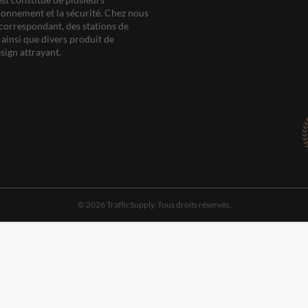
ationnement et la sécurité. Chez nous
correspondant, des stations de
ainsi que divers produit de
sign attrayant.
© 2026 TrafficSupply. Tous droits réservés.