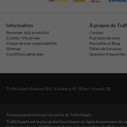
Information
À propos de Traf
Renvoyer le(s) produit(s)
Contact
Cookie / Vie privée
À propos de nous
Clause de non responsabilité
Nouvelles et Blog
Sitemap
Délais de livraison
Conditions générales
Question fréquentes
TrafficSupply Belgium B.V.,
Kieleberg 4D
,
Bilzen-Hoeselt, BE
Panneausignalisation.be fait partie de TrafficSupply
TrafficSupply est le plus grand fournisseur en ligne de panneaux de si
texte avec plus de 10.000 produits liés à la circulation. TrafficSupply 