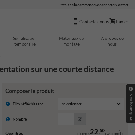
Statut de la commande
Se connecter
Contact
Contactez-nous
Panier
Signalisation
Matériaux de
À propos de
temporaire
montage
nous
e
ntation sur une courte distance
Composer le produit
Nos boutiques
Film réfléchissant
Nombre
22,
50
27,22
Quantité:
Prix p/pcs
TVA comprise