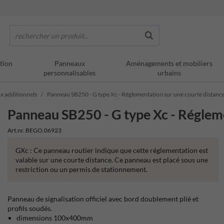
rechercher un produit...
tion
Panneaux
Aménagements et mobiliers
personnalisables
urbains
ux additionnels
Panneau SB250 - G type Xc - Réglementation sur une courte distanc
Panneau SB250 - G type Xc - Régleme
Art.nr. BEGO.06923
GXc : Ce panneau routier indique que cette réglementation est
valable sur une courte distance. Ce panneau est placé sous une
restriction ou un permis de stationnement.
Panneau de signalisation officiel avec bord doublement plié et
profils soudés.
dimensions 100x400mm