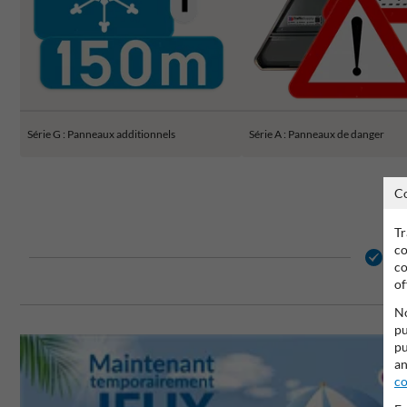
Série G : Panneaux additionnels
Série A : Panneaux de danger
C
Tr
co
2 
co
of
No
pu
pu
an
co