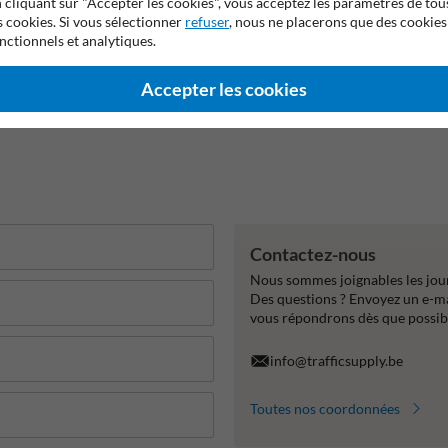
 cliquant sur "Accepter les cookies", vous acceptez les paramètres de tou
s cookies. Si vous sélectionner
refuser
, nous ne placerons que des cookies
nctionnels et analytiques.
Accepter les cookies
Contactez-nous
Nous sommes joignables les jour
Des questions ? Envoyez un e-m
vous répondrons dès que possib
info@trafficsupply.be
Toutes nos coordonnées