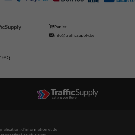
bancaire SE
ficSupply
Panier
info@trafficsupply.be
 / FAQ
gnalisation, d'information et de
est constitué de plusieurs