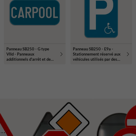
Panneau SB250 - G type
Panneau SB250 - E9a -
VIId - Panneaux
Stationnement réservé aux
additionnels d'arrêt et de
véhicules utilisés par des
stationnement
personnes handicapées