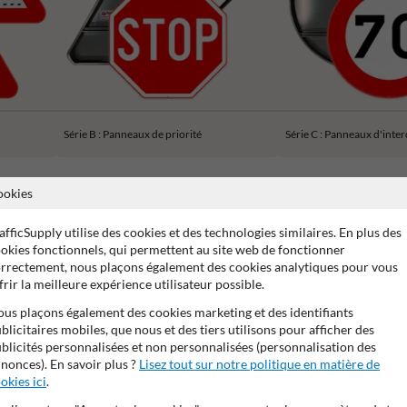
Série B : Panneaux de priorité
Série C : Panneaux d'inter
ookies
afficSupply utilise des cookies et des technologies similaires. En plus des
okies fonctionnels, qui permettent au site web de fonctionner
ans de garantie fabricant
Stratifé anti-graffiti
99% anti-van
rrectement, nous plaçons également des cookies analytiques pour vous
frir la meilleure expérience utilisateur possible.
us plaçons également des cookies marketing et des identifiants
blicitaires mobiles, que nous et des tiers utilisons pour afficher des
blicités personnalisées et non personnalisées (personnalisation des
nonces). En savoir plus ?
Lisez tout sur notre politique en matière de
okies ici
.