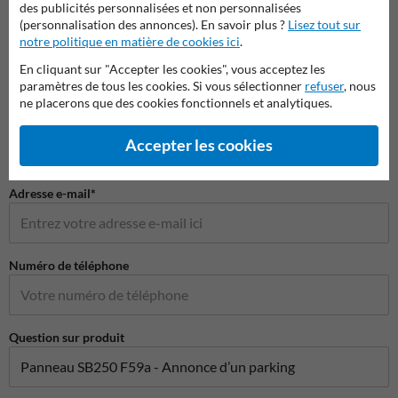
des publicités personnalisées et non personnalisées
Poser votre question à Panneausignalisation.be
(personnalisation des annonces). En savoir plus ?
Lisez tout sur
notre politique en matière de cookies ici
.
Nom*
En cliquant sur "Accepter les cookies", vous acceptez les
paramètres de tous les cookies. Si vous sélectionner
refuser
, nous
ne placerons que des cookies fonctionnels et analytiques.
Nom de l'entreprise
Accepter les cookies
Adresse e-mail*
Numéro de téléphone
Question sur produit