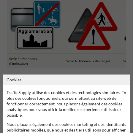
Série F : Panneaux
Série A : Panneaux de danger
Série 
d'indication
Panneaux de signalisation SB250 officiels
Cookies
TrafficSupply utilise des cookies et des technologies similaires. En
plus des cookies fonctionnels, qui permettent au site web de
fonctionner correctement, nous plaçons également des cookies
analytiques pour vous offrir la meilleure expérience utilisateur
possible.
Nous plaçons également des cookies marketing et des identifiants
publicitaires mobiles, que nous et des tiers utilisons pour afficher