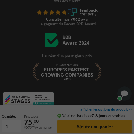
Avis des clients
Consulter nos
7062
avis
Le gagnant du Becom B2B Award
Lauréat d'un prestigieux prix
afficher les options du produit
Délai de livraison:
7-8 jours ouvrables
Quantité:
Prix p/pcs
75,
00
90,75
TVA comprise
© 2026 TrafficSupply. Tous droits réservés.