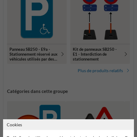
Panneau SB250 - E9a -
Kit de panneaux SB250 -
Stationnement réservé aux
E1 - Interdiction de
véhicules utilisés par des
stationnement
personnes handicapées
Plus de produits relatifs
Catégories dans cette groupe
Cookies