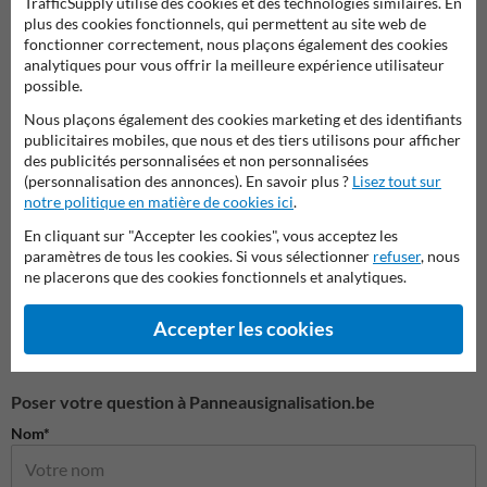
TrafficSupply utilise des cookies et des technologies similaires. En
plus des cookies fonctionnels, qui permettent au site web de
fonctionner correctement, nous plaçons également des cookies
analytiques pour vous offrir la meilleure expérience utilisateur
possible.
Série E : Panneaux relatifs à
Série A : Panneaux de danger
Série 
Nous plaçons également des cookies marketing et des identifiants
l’arrêt et au stationnement
publicitaires mobiles, que nous et des tiers utilisons pour afficher
des publicités personnalisées et non personnalisées
Panneaux de signalisation SB250 officiels
(personnalisation des annonces). En savoir plus ?
Lisez tout sur
notre politique en matière de cookies ici
.
En cliquant sur "Accepter les cookies", vous acceptez les
paramètres de tous les cookies. Si vous sélectionner
refuser
, nous
ne placerons que des cookies fonctionnels et analytiques.
Accepter les cookies
Poser votre question à Panneausignalisation.be
Nom*