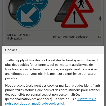
Série D : Panneaux
Série A : Panneaux de danger
Série 
d'obligation
Cookies
Panneaux de signalisation SB250 officiels
TrafficSupply utilise des cookies et des technologies similaires. En
plus des cookies fonctionnels, qui permettent au site web de
fonctionner correctement, nous plaçons également des cookies
analytiques pour vous offrir la meilleure expérience utilisateur
possible.
Nous plaçons également des cookies marketing et des identifiants
publicitaires mobiles, que nous et des tiers utilisons pour afficher
des publicités personnalisées et non personnalisées
(personnalisation des annonces). En savoir plus ?
Lisez tout sur
Poser votre question à Panneausignalisation.be
notre politique en matière de cookies ici
.