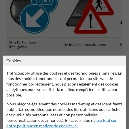
Série D : Panneaux
Série A : Panneaux de danger
Série 
d'obligation
Cookies
Panneaux de signalisation SB250 officiels
TrafficSupply utilise des cookies et des technologies similaires. En
plus des cookies fonctionnels, qui permettent au site web de
fonctionner correctement, nous plaçons également des cookies
analytiques pour vous offrir la meilleure expérience utilisateur
possible.
Nous plaçons également des cookies marketing et des identifiants
publicitaires mobiles, que nous et des tiers utilisons pour afficher
des publicités personnalisées et non personnalisées
(personnalisation des annonces). En savoir plus ?
Lisez tout sur
Poser votre question à Panneausignalisation.be
notre politique en matière de cookies ici
.