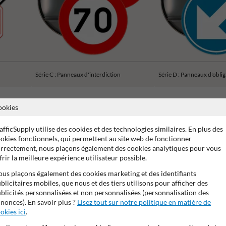
Série C : Panneaux d'interdiction
Série D : Panneaux d'obli
ookies
afficSupply utilise des cookies et des technologies similaires. En plus des
okies fonctionnels, qui permettent au site web de fonctionner
ans de garantie fabricant
Stratifé anti-graffiti
99% anti-van
rrectement, nous plaçons également des cookies analytiques pour vous
frir la meilleure expérience utilisateur possible.
us plaçons également des cookies marketing et des identifiants
blicitaires mobiles, que nous et des tiers utilisons pour afficher des
blicités personnalisées et non personnalisées (personnalisation des
nonces). En savoir plus ?
Lisez tout sur notre politique en matière de
okies ici
.