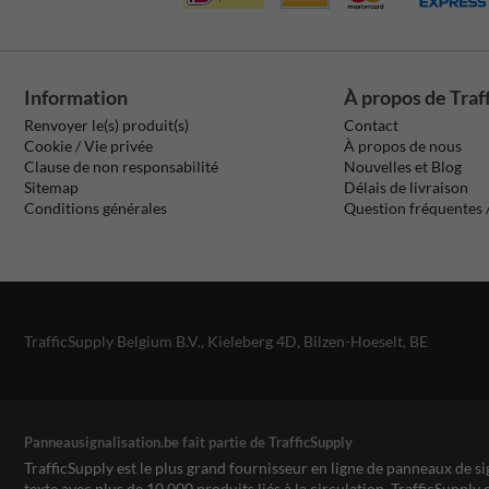
Information
À propos de Traf
Renvoyer le(s) produit(s)
Contact
Cookie / Vie privée
À propos de nous
Clause de non responsabilité
Nouvelles et Blog
Sitemap
Délais de livraison
Conditions générales
Question fréquentes
TrafficSupply Belgium B.V.,
Kieleberg 4D
,
Bilzen-Hoeselt, BE
Panneausignalisation.be fait partie de TrafficSupply
TrafficSupply est le plus grand fournisseur en ligne de panneaux de si
texte avec plus de 10.000 produits liés à la circulation. TrafficSupply 