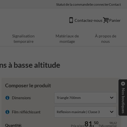
Statut de la commande
Se connecter
Contact
Contactez-nous
Panier
Signalisation
Matériaux de
À propos de
temporaire
montage
nous
s à basse altitude
Composer le produit
Nos boutiques
Dimensions
Film réfléchissant
81,
50
98,62
Quantité:
Prix p/pcs
TVA comprise