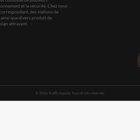
ationnement et la sécurité. Chez nous
correspondant, des stations de
ainsi que divers produit de
sign attrayant.
© 2026 TrafficSupply. Tous droits réservés.