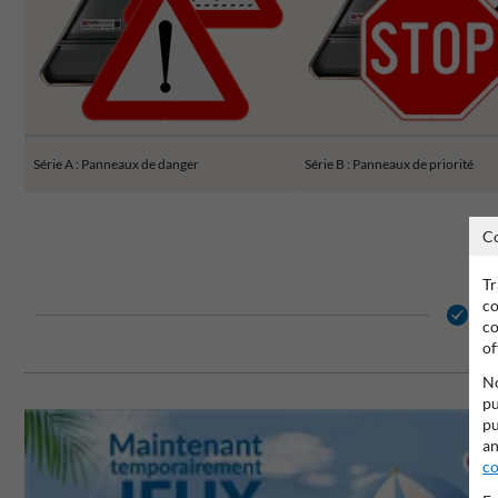
Série A : Panneaux de danger
Série B : Panneaux de priorité
C
Tr
co
2 
co
of
No
pu
pu
an
co