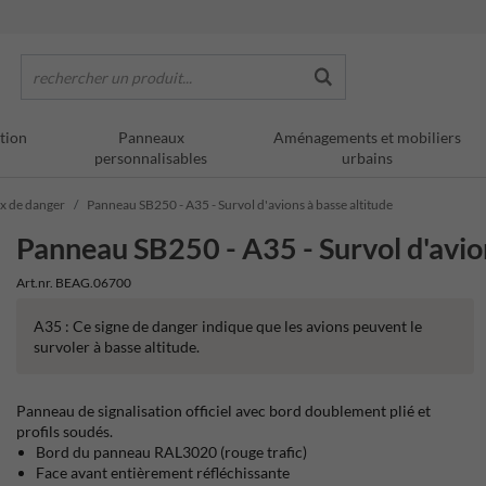
rechercher un produit...
tion
Panneaux
Aménagements et mobiliers
personnalisables
urbains
ux de danger
Panneau SB250 - A35 - Survol d'avions à basse altitude
Panneau SB250 - A35 - Survol d'avion
Art.nr. BEAG.06700
A35 : Ce signe de danger indique que les avions peuvent le
survoler à basse altitude.
Panneau de signalisation officiel avec bord doublement plié et
profils soudés.
Bord du panneau RAL3020 (rouge trafic)
Face avant entièrement réfléchissante