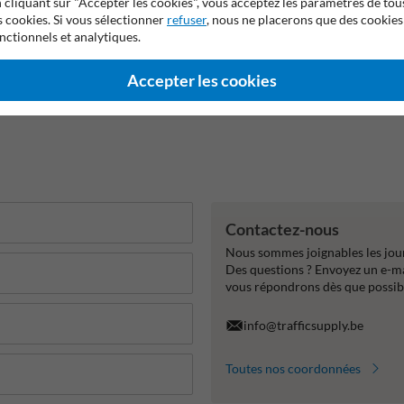
 cliquant sur "Accepter les cookies", vous acceptez les paramètres de tou
s cookies. Si vous sélectionner
refuser
, nous ne placerons que des cookies
nctionnels et analytiques.
Accepter les cookies
Contactez-nous
Nous sommes joignables les jour
Des questions ? Envoyez un e-m
vous répondrons dès que possib
info@trafficsupply.be
Toutes nos coordonnées