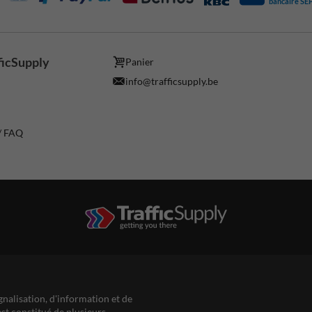
bancaire SE
ficSupply
Panier
info@trafficsupply.be
 / FAQ
gnalisation, d'information et de
est constitué de plusieurs