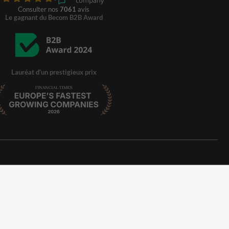
Consulter nos
7061
avis
Le gagnant du Becom B2B Award
Lauréat d'un prestigieux prix