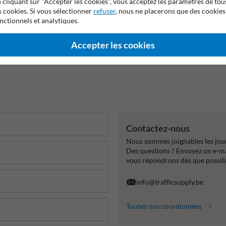
 cliquant sur "Accepter les cookies", vous acceptez les paramètres de tou
s cookies. Si vous sélectionner
refuser
, nous ne placerons que des cookies
nctionnels et analytiques.
Accepter les cookies
Contactez-nous
Nous sommes joignables les jour
Des questions ? Envoyez un e-m
vous répondrons dès que possib
info@trafficsupply.be
Toutes nos coordonnées