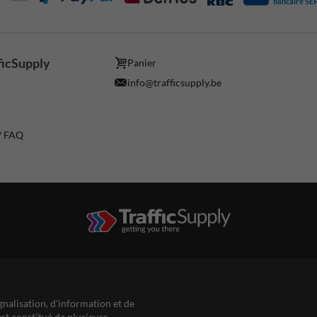
bancaire SE
ficSupply
Panier
info@trafficsupply.be
 / FAQ
gnalisation, d'information et de
est constitué de plusieurs