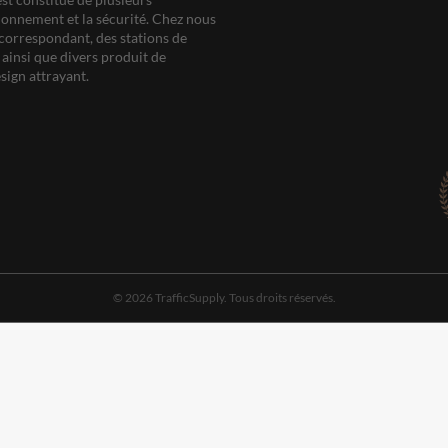
ationnement et la sécurité. Chez nous
correspondant, des stations de
ainsi que divers produit de
sign attrayant.
© 2026 TrafficSupply. Tous droits réservés.