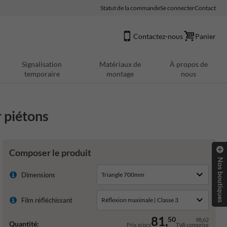
Statut de la commande
Se connecter
Contact
Contactez-nous
Panier
Signalisation
Matériaux de
À propos de
temporaire
montage
nous
 piétons
Composer le produit
Nos boutiques
Dimensions
Film réfléchissant
81,
50
98,62
Quantité:
Prix p/pcs
TVA comprise