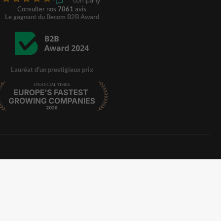
Consulter nos
7061
avis
Le gagnant du Becom B2B Award
Lauréat d'un prestigieux prix