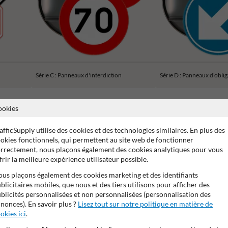
Série C : Panneaux d'interdiction
Série D : Panneaux d'obli
ookies
afficSupply utilise des cookies et des technologies similaires. En plus des
okies fonctionnels, qui permettent au site web de fonctionner
ans de garantie fabricant
Stratifé anti-graffiti
99% anti-van
rrectement, nous plaçons également des cookies analytiques pour vous
frir la meilleure expérience utilisateur possible.
us plaçons également des cookies marketing et des identifiants
blicitaires mobiles, que nous et des tiers utilisons pour afficher des
blicités personnalisées et non personnalisées (personnalisation des
nonces). En savoir plus ?
Lisez tout sur notre politique en matière de
okies ici
.