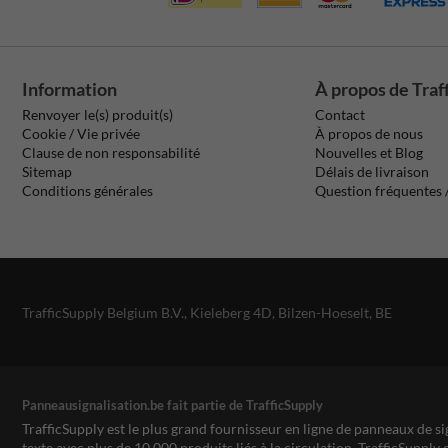
Information
À propos de Traf
Renvoyer le(s) produit(s)
Contact
Cookie / Vie privée
À propos de nous
Clause de non responsabilité
Nouvelles et Blog
Sitemap
Délais de livraison
Conditions générales
Question fréquentes
TrafficSupply Belgium B.V.,
Kieleberg 4D
,
Bilzen-Hoeselt, BE
Panneausignalisation.be fait partie de TrafficSupply
TrafficSupply est le plus grand fournisseur en ligne de panneaux de si
texte avec plus de 10.000 produits liés à la circulation. TrafficSupply 