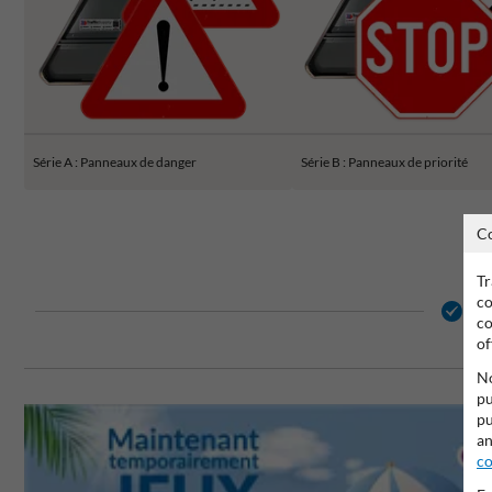
Série A : Panneaux de danger
Série B : Panneaux de priorité
C
Tr
co
2 
co
of
No
pu
pu
an
co