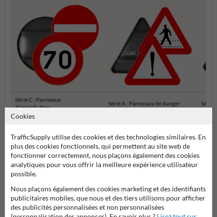
Série C : Panneaux
Série A : Panneaux de danger
Série 
d'interdiction
Cookies
Panneaux de signalisation SB250 officiels
TrafficSupply utilise des cookies et des technologies similaires. En
plus des cookies fonctionnels, qui permettent au site web de
fonctionner correctement, nous plaçons également des cookies
analytiques pour vous offrir la meilleure expérience utilisateur
possible.
Nous plaçons également des cookies marketing et des identifiants
publicitaires mobiles, que nous et des tiers utilisons pour afficher
des publicités personnalisées et non personnalisées
(personnalisation des annonces). En savoir plus ?
Lisez tout sur