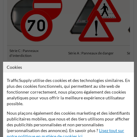
Série C : Panneaux
Série A : Panneaux de danger
Série 
d'interdiction
Cookies
Panneaux de signalisation SB250 officiels
TrafficSupply utilise des cookies et des technologies similaires. En
plus des cookies fonctionnels, qui permettent au site web de
fonctionner correctement, nous plaçons également des cookies
analytiques pour vous offrir la meilleure expérience utilisateur
possible.
Nous plaçons également des cookies marketing et des identifiants
publicitaires mobiles, que nous et des tiers utilisons pour afficher
des publicités personnalisées et non personnalisées
(personnalisation des annonces). En savoir plus ?
Lisez tout sur
Poser votre question à Panneausignalisation.be
notre politique en matière de cookies ici
.