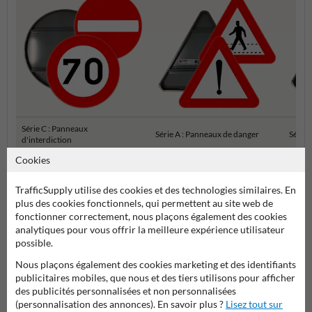
Série C : Panneaux
Série A : Panneaux de danger
Série 
d'interdiction
Cookies
Panneaux de signalisation SB250 officiels
TrafficSupply utilise des cookies et des technologies similaires. En
plus des cookies fonctionnels, qui permettent au site web de
fonctionner correctement, nous plaçons également des cookies
analytiques pour vous offrir la meilleure expérience utilisateur
possible.
Nous plaçons également des cookies marketing et des identifiants
publicitaires mobiles, que nous et des tiers utilisons pour afficher
des publicités personnalisées et non personnalisées
(personnalisation des annonces). En savoir plus ?
Lisez tout sur