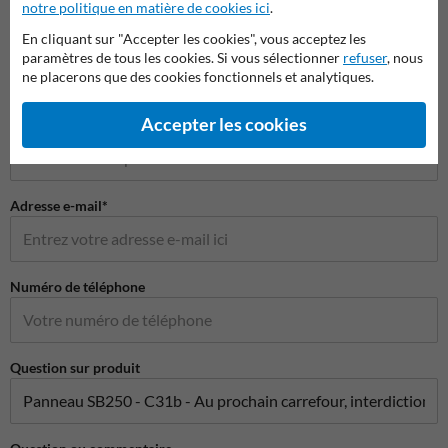
notre politique en matière de cookies ici
.
Poser votre question à Panneausignalisation.be
En cliquant sur "Accepter les cookies", vous acceptez les
Nom*
paramètres de tous les cookies. Si vous sélectionner
refuser
, nous
ne placerons que des cookies fonctionnels et analytiques.
Accepter les cookies
Nom de l'entreprise
Adresse e-mail*
Numéro de téléphone
Question sur produit