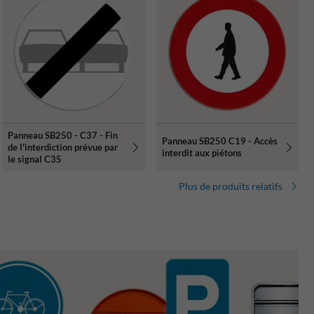
Panneau SB250 - C37 - Fin
Panneau SB250 C19 - Accès
de l'interdiction prévue par
interdit aux piétons
le signal C35
Plus de produits relatifs