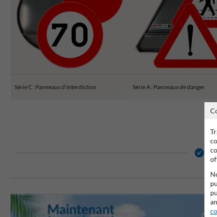
Série C : Panneaux d'interdiction
Série A : Panneaux de danger
C
Tr
co
co
2 
of
No
pu
pu
an
co