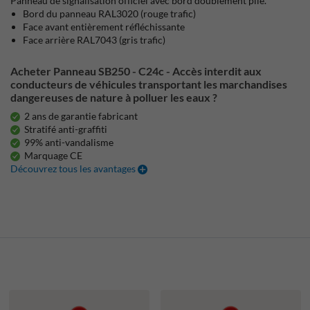
Panneau de signalisation officiel avec bord doublement plié.
Bord du panneau RAL3020 (rouge trafic)
Face avant entièrement réfléchissante
Face arrière RAL7043 (gris trafic)
Acheter Panneau SB250 - C24c - Accès interdit aux
conducteurs de véhicules transportant les marchandises
dangereuses de nature à polluer les eaux ?
2 ans de garantie fabricant
Stratifé anti-graffiti
99% anti-vandalisme
Marquage CE
Découvrez tous les avantages