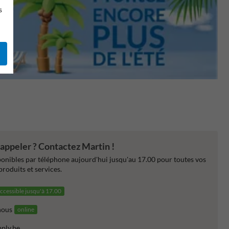
s
appeler ? Contactez Martin !
nibles par téléphone aujourd'hui jusqu'au 17.00 pour toutes vos
produits et services.
ccessible jusqu'à 17.00
nous
online
pply.be