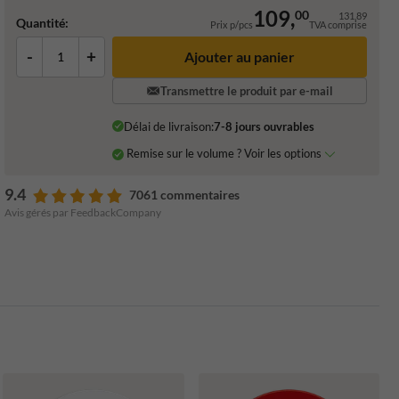
109,
00
131,89
Quantité:
Prix p/pcs
TVA comprise
-
+
Ajouter au panier
Transmettre le produit par e-mail
Délai de livraison:
7-8 jours ouvrables
Remise sur le volume ? Voir les options
9.4
7061 commentaires
Avis gérés par FeedbackCompany