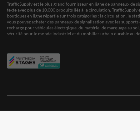
TrafficSupply est le plus grand fournisseur en ligne de panneaux de si
texte avec plus de 10.000 produits liés à la circulation. TrafficSupply 
boutiques en ligne répartie sur trois catégories : la circulation, le st
vous pouvez acheter des panneaux de signalisation avec les supports 
recharge pour véhicules électrqique, du matériel de marquage au sol, 
sécurité pour le monde industriel et du mobilier urbain durable au de