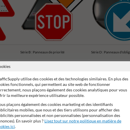
Série B : Panneaux de priorité
Série D : Panneaux d'obli
ookies
afficSupply utilise des cookies et des technologies similaires. En plus des
okies fonctionnels, qui permettent au site web de fonctionner
rrectement, nous plaçons également des cookies analytiques pour vous
ans de garantie fabricant
Stratifé anti-graffiti
99% anti-van
frir la meilleure expérience utilisateur possible.
us plaçons également des cookies marketing et des identifiants
blicitaires mobiles, que nous et des tiers utilisons pour afficher des
blicités personnalisées et non personnalisées (personnalisation des
nonces). En savoir plus ?
Lisez tout sur notre politique en matière de
okies ici
.