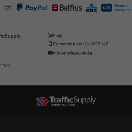
Virement
bancaire SE
ficSupply
Panier
Contactez-nous : 04 2957 647
info@trafficsupply.be
 / FAQ