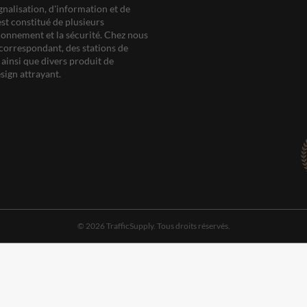
gnalisation, d'information et de
est constitué de plusieurs
ationnement et la sécurité. Chez nous
correspondant, des stations de
ainsi que divers produit de
sign attrayant.
© 2026 TrafficSupply. Tous droits réservés.