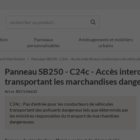
rechercher un produit...
tion
Panneaux
Aménagements et mobiliers
personnalisables
urbains
x d'interdiction
Panneau SB250 - C24c - Accès interdit aux conducteurs de véhicule
Panneau SB250 - C24c - Accès interd
transportant les marchandises dange
Art.nr. BECV.06632
C24c : Pas d'entrée pour les conducteurs de véhicules
transportant des polluants dangereux tels que déterminés par
les ministres responsables du transport de marchandises
dangereuses.