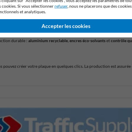
 cliquant sur "Accepter les cookies", vous acceptez les paramètres de tou
asions
s cookies. Si vous sélectionner
refuser
, nous ne placerons que des cookies
nctionnels et analytiques.
Que ce soit pour un
anniversaire
, une
fête des pères
, une
création d’entrep
ate, un mot amusant ou le nom d’un lieu cher à la personne qui la reçoit p
Accepter les cookies
uction durable :
aluminium recyclable
,
encres éco-solvants
et
contrôle qu
us pouvez créer votre plaque en quelques clics. La production est assurée