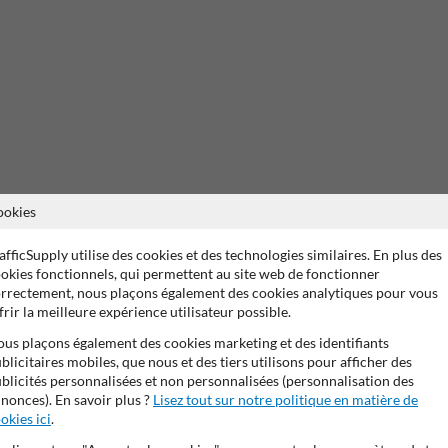
ookies
ans de garantie fabricant
Stratifé anti-graffiti
99% anti-van
afficSupply utilise des cookies et des technologies similaires. En plus des
okies fonctionnels, qui permettent au site web de fonctionner
rrectement, nous plaçons également des cookies analytiques pour vous
ntique ou un cadeau original à offrir
frir la meilleure expérience utilisateur possible.
n avec la
plaque de rue 7:2 Ville/Commune fond blanc
. Inspirée du modèl
us plaçons également des cookies marketing et des identifiants
ue ou le mot de votre choix. Elle trouve sa place aussi bien en extérieur, 
blicitaires mobiles, que nous et des tiers utilisons pour afficher des
blicités personnalisées et non personnalisées (personnalisation des
nonces). En savoir plus ?
Lisez tout sur notre politique en matière de
leu RAL5017
, s’intègre parfaitement à tout type d’environnement. Réalis
okies ici
.
aspect net et professionnel.