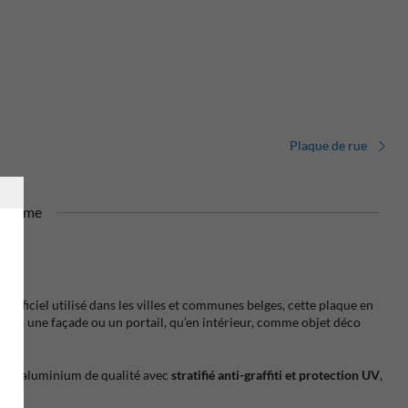
Plaque de rue
dalisme
e officiel utilisé dans les villes et communes belges, cette plaque en
fixée à une façade ou un portail, qu’en intérieur, comme objet déco
ée en aluminium de qualité avec
stratifié anti-graffiti et protection UV
,