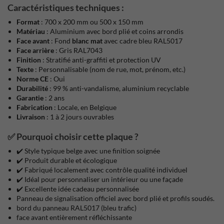
Caractéristiques techniques :
Format
: 700 x 200 mm ou 500 x 150 mm
Matériau
: Aluminium avec bord plié et coins arrondis
Face avant
: Fond
blanc mat
avec cadre bleu RAL5017
Face arrière
: Gris RAL7043
Finition
: Stratifié anti-graffiti et protection UV
Texte
: Personnalisable (nom de rue, mot, prénom, etc.)
Norme CE
: Oui
Durabilité
: 99 % anti-vandalisme, aluminium recyclable
Garantie
: 2 ans
Fabrication
: Locale, en Belgique
Livraison
: 1 à 2 jours ouvrables
✅ Pourquoi choisir cette plaque ?
✔️ Style typique belge avec une finition soignée
✔️ Produit durable et écologique
✔️ Fabriqué localement avec contrôle qualité individuel
✔️ Idéal pour personnaliser un intérieur ou une façade
✔️ Excellente idée cadeau personnalisée
Panneau de signalisation officiel avec bord plié et profils soudés.
bord du panneau RAL5017 (bleu trafic)
face avant entièrement réfléchissante