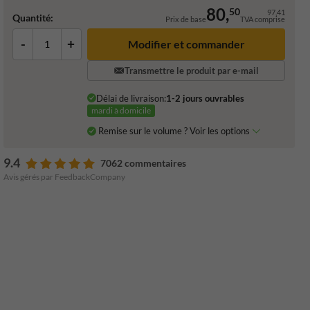
80,
50
97,41
Quantité:
Prix de base
TVA comprise
-
+
Transmettre le produit par e-mail
Délai de livraison:
1-2 jours ouvrables
mardi à domicile
Remise sur le volume ? Voir les options
9.4
7062 commentaires
Avis gérés par FeedbackCompany