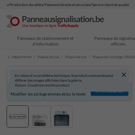
Production durable
Paiement directe et sécurisé
Service client de qualité
Panneaux de stationnement et
Panneaux de signalisa
d'information
officiels
retour
Home
Plaque de rue
Plaque de rue
Plaque de rue belge 700x2
En raison d'un problème technique, le produit commandé peut
différer des images affichées dans la galerie.
Raison : Could not resolve product
Produit personnalisable ?
Personnaliser
Modifier les pictogrammes et/ou le texte