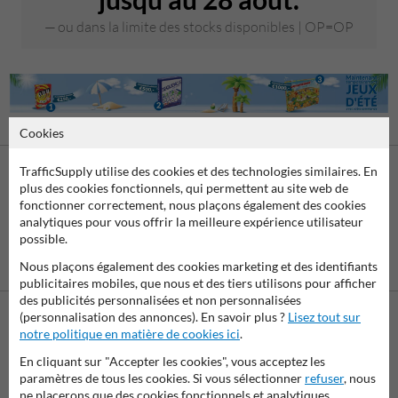
ou dans la limite des stocks disponibles | OP=OP
Cookies
TrafficSupply utilise des cookies et des technologies similaires. En
plus des cookies fonctionnels, qui permettent au site web de
fonctionner correctement, nous plaçons également des cookies
analytiques pour vous offrir la meilleure expérience utilisateur
possible.
Virement
Paiement par
Nous plaçons également des cookies marketing et des identifiants
bancaire SEPA
facture
publicitaires mobiles, que nous et des tiers utilisons pour afficher
des publicités personnalisées et non personnalisées
(personnalisation des annonces). En savoir plus ?
Lisez tout sur
notre politique en matière de cookies ici
.
Contactez-nous
Nous sommes joignables les jours ouvrables (de 8.00 à 17.00) au
En cliquant sur "Accepter les cookies", vous acceptez les
paramètres de tous les cookies. Si vous sélectionner
refuser
, nous
04 2957 647.
ne placerons que des cookies fonctionnels et analytiques.