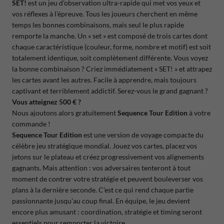
SET!
est un jeu d’observation ultra-rapide qui met vos yeux et
vos réflexes à l’épreuve. Tous les joueurs cherchent en même
temps les bonnes combinaisons, mais seul le plus rapide
remporte la manche. Un « set » est composé de trois cartes dont
chaque caractéristique (couleur, forme, nombre et motif) est soit
totalement identique, soit complètement différente. Vous voyez
la bonne combinaison ? Criez immédiatement « SET! » et attrapez
les cartes avant les autres. Facile à apprendre, mais toujours
captivant et terriblement addictif. Serez-vous le grand gagnant ?
Vous atteignez 500 € ?
Nous ajoutons alors gratuitement
Sequence Tour Edition
à votre
commande !
Sequence Tour Edition
est une version de voyage compacte du
célèbre jeu stratégique mondial. Jouez vos cartes, placez vos
jetons sur le plateau et créez progressivement vos alignements
gagnants. Mais attention : vos adversaires tenteront à tout
moment de contrer votre stratégie et peuvent bouleverser vos
plans à la dernière seconde. C’est ce qui rend chaque partie
passionnante jusqu’au coup final. En équipe, le jeu devient
encore plus amusant : coordination, stratégie et timing seront
essentiels pour remporter la victoire.