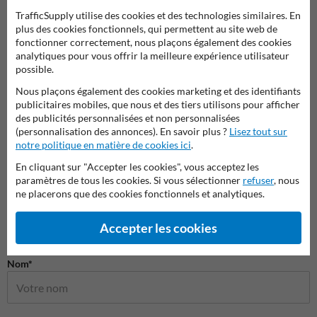
TrafficSupply utilise des cookies et des technologies similaires. En
plus des cookies fonctionnels, qui permettent au site web de
fonctionner correctement, nous plaçons également des cookies
Panneaux d'accès interdit et
Panneaux combinés
Panne
analytiques pour vous offrir la meilleure expérience utilisateur
propriété privée
possible.
Nous plaçons également des cookies marketing et des identifiants
Panneaux d'information pour propriétés privées
publicitaires mobiles, que nous et des tiers utilisons pour afficher
des publicités personnalisées et non personnalisées
(personnalisation des annonces). En savoir plus ?
Lisez tout sur
notre politique en matière de cookies ici
.
En cliquant sur "Accepter les cookies", vous acceptez les
paramètres de tous les cookies. Si vous sélectionner
refuser
, nous
ne placerons que des cookies fonctionnels et analytiques.
Accepter les cookies
Poser votre question à Panneausignalisation.be
Nom*