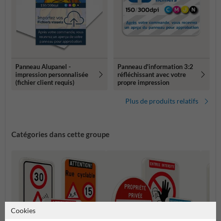
Panneau Alupanel -
Panneau d'information 3:2
impression personnalisée
réfléchissant avec votre
(fichier client requis)
propre impression
Plus de produits relatifs
Catégories dans cette groupe
Cookies