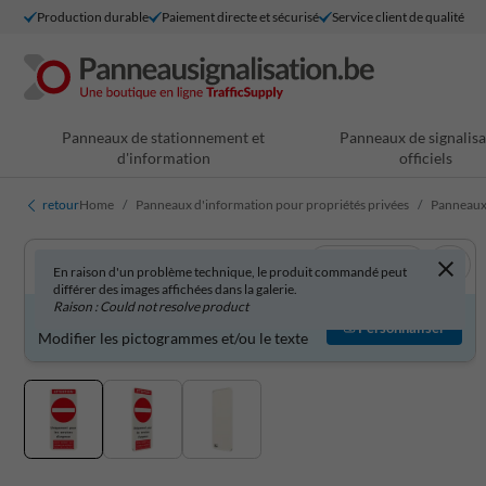
Production durable
Paiement directe et sécurisé
Service client de qualité
Panneaux de stationnement et
Panneaux de signalisa
d'information
officiels
retour
Home
Panneaux d'information pour propriétés privées
Panneaux
Voir en 3D
En raison d'un problème technique, le produit commandé peut
différer des images affichées dans la galerie.
Raison : Could not resolve product
Produit personnalisable ?
Personnaliser
Modifier les pictogrammes et/ou le texte