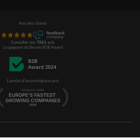
Avis des clients
Consulter nos
7061
avis
Le gagnant du Becom B2B Award
Lauréat d'un prestigieux prix