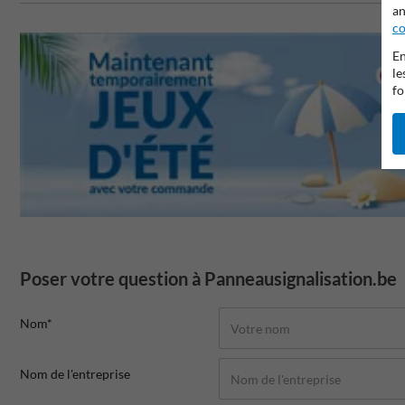
an
co
En
le
fo
Poser votre question à Panneausignalisation.be
Nom*
Nom de l'entreprise