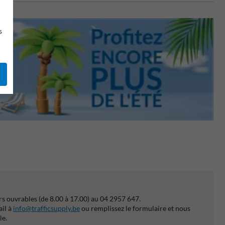
s
s ouvrables (de 8.00 à 17.00) au 04 2957 647.
ail à
info@trafficsupply.be
ou remplissez le formulaire et nous
le.