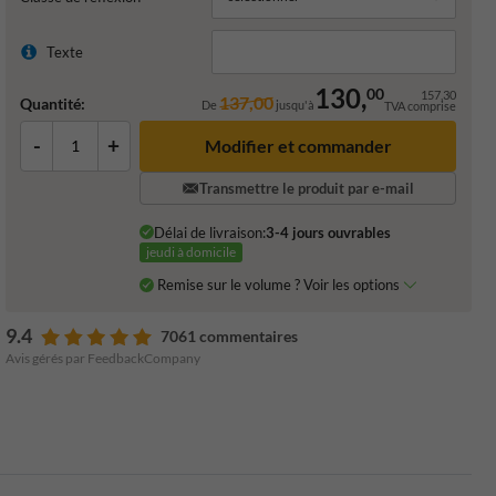
Texte
130,
00
157,30
137,00
Quantité:
De
jusqu'à
TVA comprise
-
+
Transmettre le produit par e-mail
Délai de livraison:
3-4 jours ouvrables
jeudi à domicile
Remise sur le volume ? Voir les options
9.4
7061 commentaires
Avis gérés par FeedbackCompany