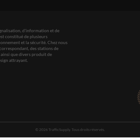
gnalisation, d'information et de
est constitué de plusieurs
ationnement et la sécurité. Chez nous
correspondant, des stations de
ainsi que divers produit de
sign attrayant.
© 2026 TrafficSupply. Tous droits réservés.