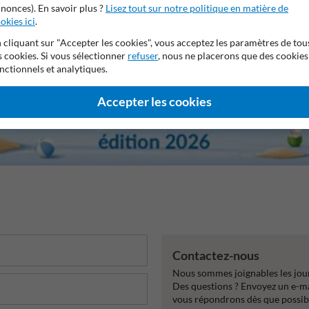
nonces). En savoir plus ?
Lisez tout sur notre politique en matière de
okies ici
.
 cliquant sur "Accepter les cookies", vous acceptez les paramètres de tou
s cookies. Si vous sélectionner
refuser
, nous ne placerons que des cookies
nctionnels et analytiques.
Accepter les cookies
Contactez-nous
Nous sommes joignables les jour
Des questions ? Envoyez un e-m
vous répondrons dès que possib