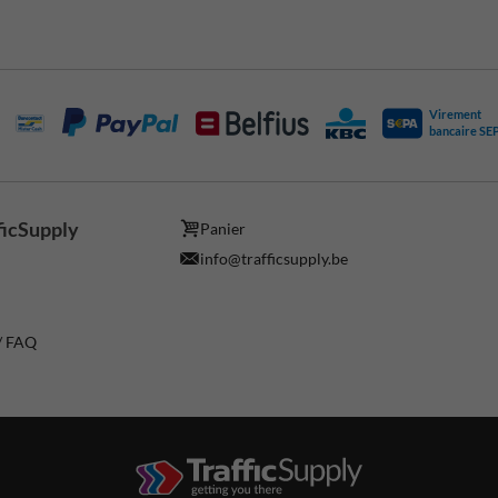
Virement
bancaire SE
ficSupply
Panier
info@trafficsupply.be
 / FAQ