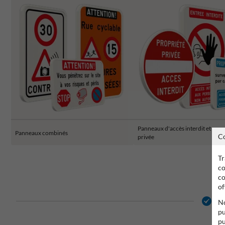
Panneaux d'accès interdit et prop
Panneaux combinés
C
privée
Tr
co
co
of
2 
No
pu
pu