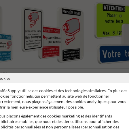
riété
Panneaux vidéosurveillance
Panneaux texte Personnal
ookies
afficSupply utilise des cookies et des technologies similaires. En plus des
okies fonctionnels, qui permettent au site web de fonctionner
rrectement, nous plaçons également des cookies analytiques pour vous
frir la meilleure expérience utilisateur possible.
ans de garantie fabricant
Stratifé anti-graffiti
99% anti-van
us plaçons également des cookies marketing et des identifiants
blicitaires mobiles, que nous et des tiers utilisons pour afficher des
blicités personnalisées et non personnalisées (personnalisation des