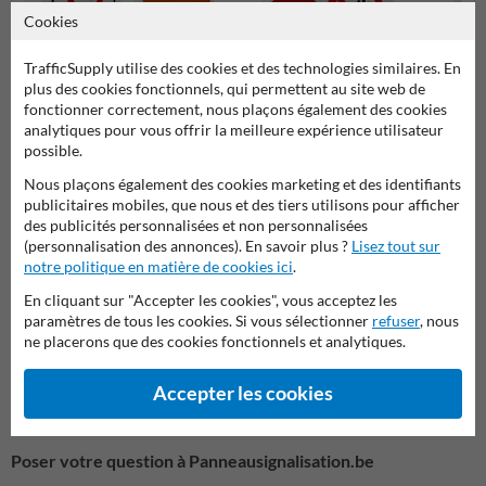
Cookies
TrafficSupply utilise des cookies et des technologies similaires. En
plus des cookies fonctionnels, qui permettent au site web de
fonctionner correctement, nous plaçons également des cookies
analytiques pour vous offrir la meilleure expérience utilisateur
possible.
Panneaux d'accès interdit et
Panneaux combinés
Panne
propriété privée
Nous plaçons également des cookies marketing et des identifiants
publicitaires mobiles, que nous et des tiers utilisons pour afficher
des publicités personnalisées et non personnalisées
Panneaux d'information pour propriétés privées
(personnalisation des annonces). En savoir plus ?
Lisez tout sur
notre politique en matière de cookies ici
.
En cliquant sur "Accepter les cookies", vous acceptez les
paramètres de tous les cookies. Si vous sélectionner
refuser
, nous
ne placerons que des cookies fonctionnels et analytiques.
Accepter les cookies
Poser votre question à Panneausignalisation.be