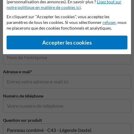
(personnalisation des annonces). En savoir plus ?
Lisez tout sur
notre politique en matière de cookies ici
.
Poser votre question à Panneausignalisation.be
En cliquant sur "Accepter les cookies", vous acceptez les
paramètres de tous les cookies. Si vous sélectionner
refuser
, nous
Nom*
ne placerons que des cookies fonctionnels et analytiques.
Accepter les cookies
Nom de l'entreprise
Adresse e-mail*
Numéro de téléphone
Question sur produit