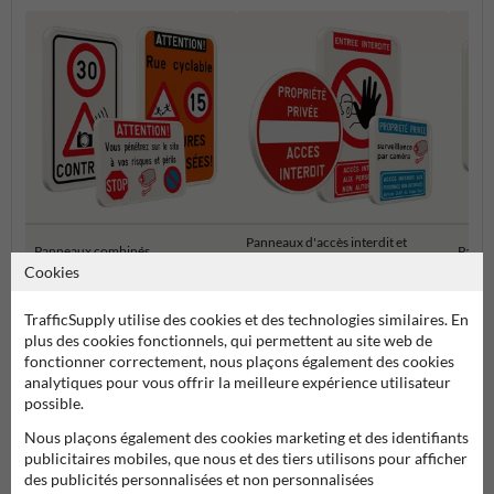
Panneaux d'accès interdit et
Panneaux combinés
Panne
propriété privée
Cookies
Panneaux d'information pour propriétés privées
TrafficSupply utilise des cookies et des technologies similaires. En
plus des cookies fonctionnels, qui permettent au site web de
fonctionner correctement, nous plaçons également des cookies
analytiques pour vous offrir la meilleure expérience utilisateur
possible.
Nous plaçons également des cookies marketing et des identifiants
publicitaires mobiles, que nous et des tiers utilisons pour afficher
des publicités personnalisées et non personnalisées