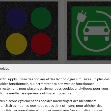
Marquage thermoplastique - Rond
Marquage thermoplastique - B
ookies
Ø200mm
recharge pour voiture électriq
afficSupply utilise des cookies et des technologies similaires. En plus des
okies fonctionnels, qui permettent au site web de fonctionner
rrectement, nous plaçons également des cookies analytiques pour vous
frir la meilleure expérience utilisateur possible.
us plaçons également des cookies marketing et des identifiants
blicitaires mobiles, que nous et des tiers utilisons pour afficher des
blicités personnalisées et non personnalisées (personnalisation des