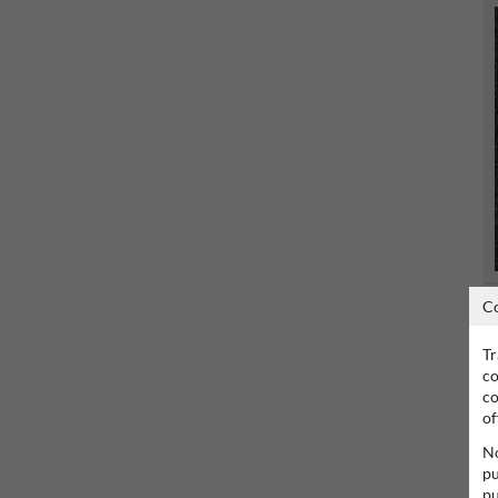
C
Tr
co
co
of
No
pu
pu