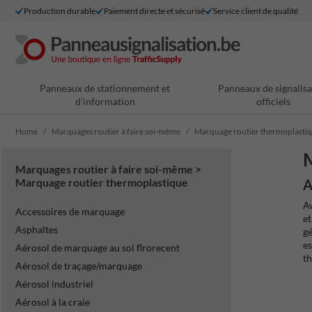
Production durable
Paiement directe et sécurisé
Service client de qualité
Panneaux de stationnement et
Panneaux de signalisa
d'information
officiels
Home
Marquages routier à faire soi-même
Marquage routier thermoplasti
M
Marquages routier à faire soi-même >
Marquage routier thermoplastique
A
Av
Accessoires de marquage
et
Asphaltes
gé
es
Aérosol de marquage au sol flrorecent
th
Aérosol de traçage/marquage
Aérosol industriel
Aérosol à la craie