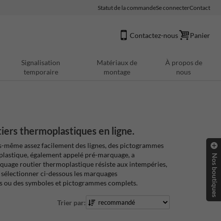
Statut de la commande
Se connecter
Contact
Contactez-nous
Panier
Signalisation
Matériaux de
À propos de
temporaire
montage
nous
iers thermoplastiques en ligne.
s-même assez facilement des lignes, des pictogrammes
moplastique, également appelé pré-marquage, a
Nos boutiques
rquage routier thermoplastique résiste aux intempéries,
e sélectionner ci-dessous les marquages
xtes ou des symboles et pictogrammes complets.
Trier par: