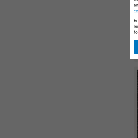
an
co
En
le
fo
I