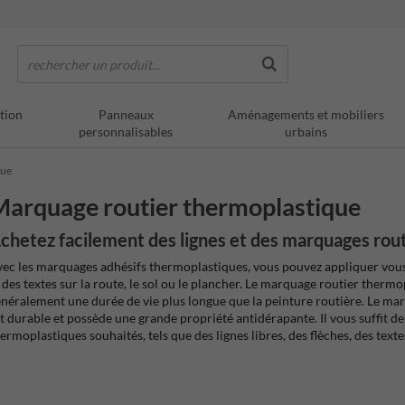
rechercher un produit...
tion
Panneaux
Aménagements et mobiliers
personnalisables
urbains
que
arquage routier thermoplastique
chetez facilement des lignes et des marquages rout
ec les marquages adhésifs thermoplastiques, vous pouvez appliquer vou
 des textes sur la route, le sol ou le plancher. Le marquage routier ther
néralement une durée de vie plus longue que la peinture routière. Le ma
t durable et possède une grande propriété antidérapante. Il vous suffit d
ermoplastiques souhaités, tels que des lignes libres, des flèches, des te