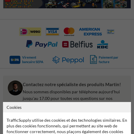
Virement
Paiement par
bancaire SEPA
facture
Contactez notre spécialiste des produits Martin!
Nous sommes disponibles par téléphone aujourd'hui
jusqu'au 17.00 pour toutes vos questions sur nos
produits et services.
Cookies
04 2957 647
accessible jusqu'à 17.00
TrafficSupply utilise des cookies et des technologies similaires. En
plus des cookies fonctionnels, qui permettent au site web de
Discuter avec nous
online
fonctionner correctement, nous plaçons également des cookies