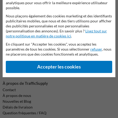
analytiques pour vous offrir la meilleure expérience utilisateur
info@trafficsupply.be
possible.
Nous plaçons également des cookies marketing et des identifiants
publicitaires mobiles, que nous et des tiers utilisons pour afficher
Toutes nos coordonnées
des publicités personnalisées et non personnalisées
(personnalisation des annonces). En savoir plus ?
Lisez tout sur
notre politique en matière de cookies ici
.
Information
En cliquant sur "Accepter les cookies", vous acceptez les
Renvoyer le(s) produit(s)
paramètres de tous les cookies. Si vous sélectionner
refuser
, nous
ne placerons que des cookies fonctionnels et analytiques.
Cookie / Vie privée
Clause de non responsabilité
Sitemap
Accepter les cookies
Conditions générales
À propos de TrafficSupply
Contact
À propos de nous
Nouvelles et Blog
Délais de livraison
Question fréquentes / FAQ