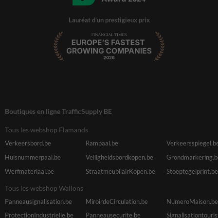
Lauréat d'un prestigieux prix
Boutiques en ligne TrafficSupply BE
Tous les webshop Flamands
Verkeersbord.be
Rampaal.be
Verkeersspiegel.b
Huisnummerpaal.be
Veiligheidsbordkopen.be
Grondmarkering.b
Werfmateriaal.be
StraatmeubilairKopen.be
Stoeptegelprint.be
Tous les webshop Wallons
Panneausignalisation.be
MiroirdeCirculation.be
NumeroMaison.be
ProtectionIndustrielle.be
Panneausecurite.be
Signalisationtouri