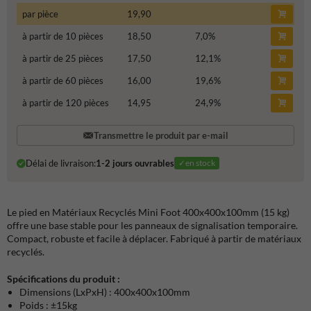
par pièce
19,90
à partir de 10 pièces
18,50
7,0
%
à partir de 25 pièces
17,50
12,1
%
à partir de 60 pièces
16,00
19,6
%
à partir de 120 pièces
14,95
24,9
%
Transmettre le produit par e-mail
Délai de livraison:
1-2 jours ouvrables
✓en stock
Le pied en Matériaux Recyclés Mini Foot 400x400x100mm (15 kg)
offre une base stable pour les panneaux de signalisation temporaire.
Compact, robuste et facile à déplacer. Fabriqué à partir de matériaux
recyclés.
Spécifications du produit :
Dimensions (LxPxH) : 400x400x100mm
Poids : ±15kg