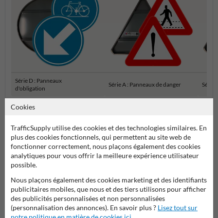
Série D : Panneaux
Série A : Panneaux de danger
Série 
d'obligation
Cookies
Panneaux de signalisation SB250 officiels
TrafficSupply utilise des cookies et des technologies similaires. En
plus des cookies fonctionnels, qui permettent au site web de
fonctionner correctement, nous plaçons également des cookies
analytiques pour vous offrir la meilleure expérience utilisateur
possible.
Nous plaçons également des cookies marketing et des identifiants
publicitaires mobiles, que nous et des tiers utilisons pour afficher
des publicités personnalisées et non personnalisées
(personnalisation des annonces). En savoir plus ?
Lisez tout sur
Poser votre question à Panneausignalisation.be
notre politique en matière de cookies ici
.