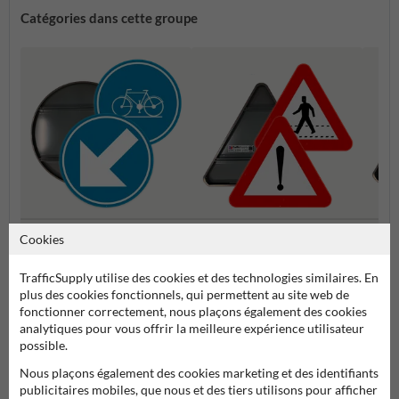
Catégories dans cette groupe
Série D : Panneaux
Cookies
Série A : Panneaux de danger
Série 
d'obligation
TrafficSupply utilise des cookies et des technologies similaires. En
plus des cookies fonctionnels, qui permettent au site web de
Panneaux de signalisation SB250 officiels
fonctionner correctement, nous plaçons également des cookies
analytiques pour vous offrir la meilleure expérience utilisateur
possible.
Nous plaçons également des cookies marketing et des identifiants
publicitaires mobiles, que nous et des tiers utilisons pour afficher