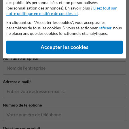
des publicités personnalisées et non personnalisées
(personnalisation des annonces). En savoir plus ?
Lisez tout sur
notre politique en matière de cookies ici
.
En cliquant sur "Accepter les cookies", vous acceptez les
Poser votre question à Panneausignalisation.be
paramètres de tous les cookies. Si vous sélectionner
refuser
, nous
ne placerons que des cookies fonctionnels et analytiques.
Nom*
Accepter les cookies
Nom de l'entreprise
Adresse e-mail*
Numéro de téléphone
Question sur produit