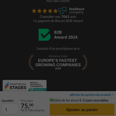
Avis des clients
Consulter nos
7062
avis
Le gagnant du Becom B2B Award
Lauréat d'un prestigieux prix
afficher les options du produit
Délai de livraison:
1-2 jours ouvrables
Quantité:
Prix p/pcs
75,
00
90,75
TVA comprise
© 2026 TrafficSupply. Tous droits réservés.