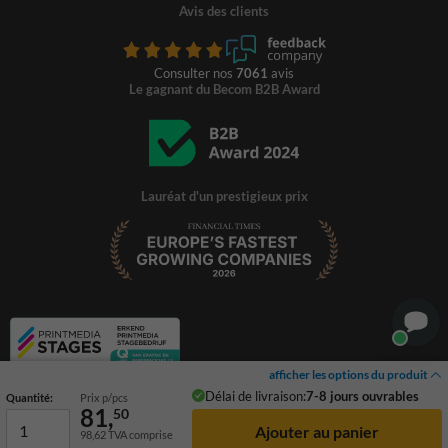
Avis des clients
Consulter nos
7061
avis
Le gagnant du Becom B2B Award
Lauréat d'un prestigieux prix
afficher les options du produit
Délai de livraison:
7-8 jours ouvrables
Quantité:
Prix p/pcs
81,
50
98,62
TVA comprise
© 2026 TrafficSupply. Tous droits réservés.