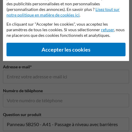
des publicités personnalisées et non personnalisées
(personnalisation des annonces). En savoir plus ?
Lisez tout sur
Poser votre question à Panneausignalisation.be
notre politique en matière de cookies ici
.
Nom*
En cliquant sur "Accepter les cookies", vous acceptez les
paramètres de tous les cookies. Si vous sélectionner
refuser
, nous
ne placerons que des cookies fonctionnels et analytiques.
Nom de l'entreprise
Accepter les cookies
Adresse e-mail*
Numéro de téléphone
Question sur produit