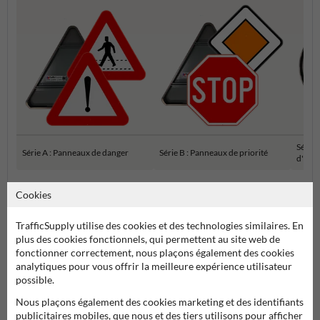
Série 
Série A : Panneaux de danger
Série B : Panneaux de priorité
d'inte
Cookies
Panneaux de signalisation SB250 officiels
TrafficSupply utilise des cookies et des technologies similaires. En
plus des cookies fonctionnels, qui permettent au site web de
fonctionner correctement, nous plaçons également des cookies
analytiques pour vous offrir la meilleure expérience utilisateur
possible.
Nous plaçons également des cookies marketing et des identifiants
publicitaires mobiles, que nous et des tiers utilisons pour afficher