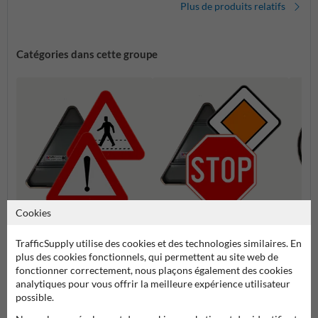
Plus de produits relatifs
Catégories dans cette groupe
Cookies
Série 
Série A : Panneaux de danger
Série B : Panneaux de priorité
d'inte
TrafficSupply utilise des cookies et des technologies similaires. En
plus des cookies fonctionnels, qui permettent au site web de
fonctionner correctement, nous plaçons également des cookies
Panneaux de signalisation SB250 officiels
analytiques pour vous offrir la meilleure expérience utilisateur
possible.