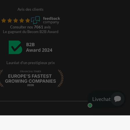
Avis des clients
Consulter nos
7061
avis
Le gagnant du Becom B2B Award
Lauréat d'un prestigieux prix
Livechat