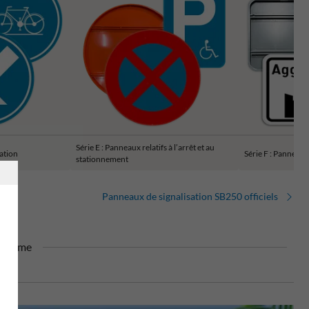
Série E : Panneaux relatifs à l’arrêt et au
gation
Série F : Panneaux
stationnement
Panneaux de signalisation SB250 officiels
dalisme