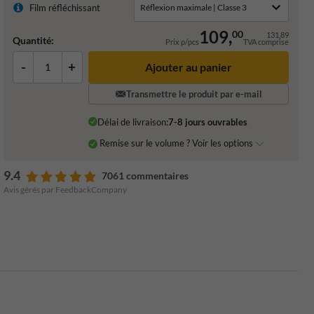
Film réfléchissant
109,
00
131,89
Quantité:
Prix p/pcs
TVA comprise
-
+
Ajouter au panier
Transmettre le produit par e-mail
Délai de livraison:
7-8 jours ouvrables
Remise sur le volume ? Voir les options
9.4
7061 commentaires
Avis gérés par FeedbackCompany