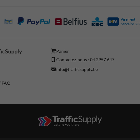
Virement
bancaire SE
ficSupply
Panier
Contactez-nous : 04 2957 647
info@trafficsupply.be
 / FAQ