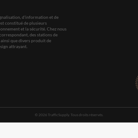
gnalisation, d'information et de
est constitué de plusieurs
ationnement et la sécurité. Chez nous
correspondant, des stations de
ainsi que divers produit de
sign attrayant.
© 2026 TrafficSupply. Tous droits réservés.