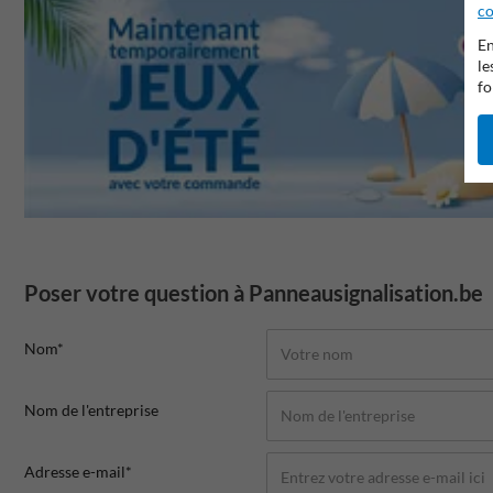
co
En
le
fo
Poser votre question à Panneausignalisation.be
Nom*
Nom de l'entreprise
Adresse e-mail*