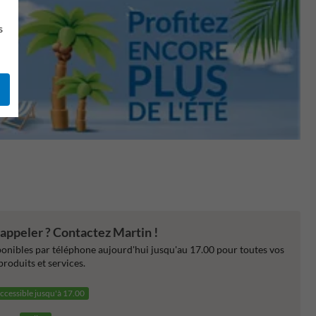
s
appeler ? Contactez Martin !
nibles par téléphone aujourd'hui jusqu'au 17.00 pour toutes vos
produits et services.
ccessible jusqu'à 17.00