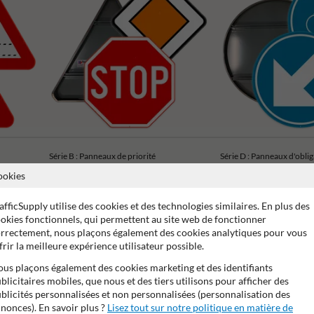
Série B : Panneaux de priorité
Série D : Panneaux d'obli
ookies
afficSupply utilise des cookies et des technologies similaires. En plus des
okies fonctionnels, qui permettent au site web de fonctionner
rrectement, nous plaçons également des cookies analytiques pour vous
frir la meilleure expérience utilisateur possible.
ans de garantie fabricant
Stratifé anti-graffiti
99% anti-van
us plaçons également des cookies marketing et des identifiants
blicitaires mobiles, que nous et des tiers utilisons pour afficher des
blicités personnalisées et non personnalisées (personnalisation des
nonces). En savoir plus ?
Lisez tout sur notre politique en matière de