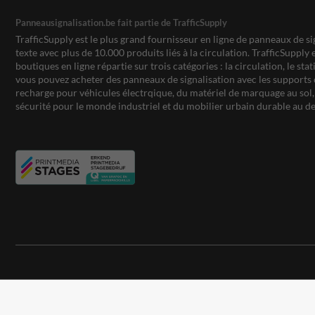
Panneausignalisation.be fait partie de TrafficSupply
TrafficSupply est le plus grand fournisseur en ligne de panneaux de si
texte avec plus de 10.000 produits liés à la circulation. TrafficSupply 
boutiques en ligne répartie sur trois catégories : la circulation, le st
vous pouvez acheter des panneaux de signalisation avec les supports 
recharge pour véhicules électrqique, du matériel de marquage au sol, 
sécurité pour le monde industriel et du mobilier urbain durable au de