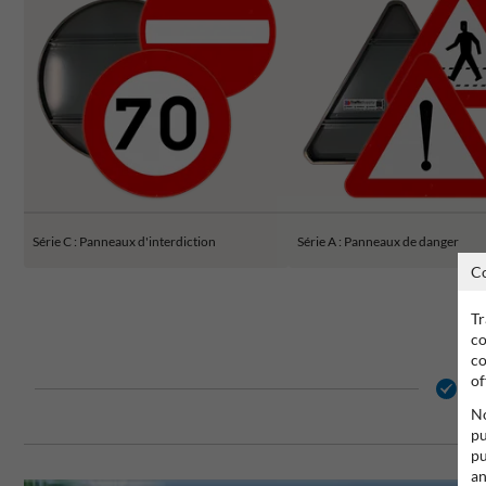
Série C : Panneaux d'interdiction
Série A : Panneaux de danger
C
Tr
co
co
of
2 
No
pu
pu
an