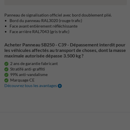
Panneau de signalisation officiel avec bord doublement plié.
Bord du panneau RAL3020 (rouge trafic)
Face avant entièrement réfléchissante
Face arrière RAL7043 (gris trafic)
Acheter Panneau SB250 - C39 - Dépassement interdit pour
les véhicules affectés au transport de choses, dont la masse
maximale autorisée dépasse 3.500 kg ?
2 ans de garantie fabricant
Stratifé anti-graffiti
99% anti-vandalisme
Marquage CE
Découvrez tous les avantages