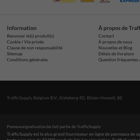
Information
À propos de Traf
Renvoyer le(s) produit(s)
Contact
Cookie / Vie privée
À propos de nous
Clause de non responsabilité
Nouvelles et Blog
Sitemap
Délais de livraison
Conditions générales
Question fréquentes
TrafficSupply Belgium B.V.,
Kieleberg 4D
,
Bilzen-Hoeselt, BE
Panneausignalisation.be fait partie de TrafficSupply
TrafficSupply est le plus grand fournisseur en ligne de panneaux de si
texte avec plus de 10.000 produits liés à la circulation. TrafficSupply 