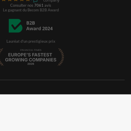
Consulter nos
7061
avis
Le gagnant du Becom B2B Award
Lauréat d'un prestigieux prix