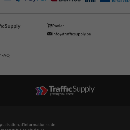
bancaire SE
ficSupply
Panier
info@trafficsupply.be
 / FAQ
gnalisation, d'information et de
est constitué de plusieurs