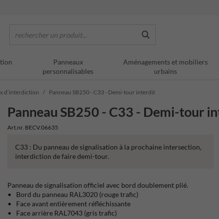
rechercher un produit...
tion
Panneaux
Aménagements et mobiliers
personnalisables
urbains
x d'interdiction
Panneau SB250 - C33 - Demi-tour interdit
Panneau SB250 - C33 - Demi-tour in
Art.nr. BECV.06635
C33 : Du panneau de signalisation à la prochaine intersection,
interdiction de faire demi-tour.
Panneau de signalisation officiel avec bord doublement plié.
Bord du panneau RAL3020 (rouge trafic)
Face avant entièrement réfléchissante
Face arrière RAL7043 (gris trafic)