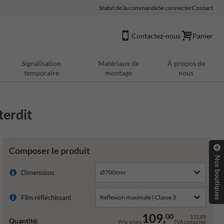
Statut de la commande
Se connecter
Contact
Contactez-nous
Panier
Signalisation
Matériaux de
À propos de
temporaire
montage
nous
terdit
Composer le produit
Nos boutiques
Dimensions
Film réfléchissant
109,
00
131,89
Quantité:
Prix p/pcs
TVA comprise