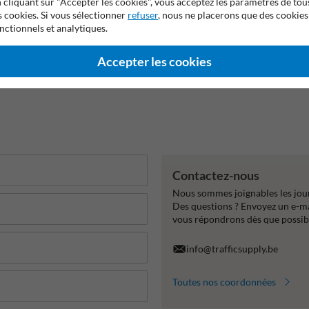
 cliquant sur "Accepter les cookies", vous acceptez les paramètres de tou
s cookies. Si vous sélectionner
refuser
, nous ne placerons que des cookies
nctionnels et analytiques.
Accepter les cookies
Contactez-nous
Nous sommes joignables les jour
Des questions ? Envoyez un e-m
vous répondrons dès que possib
info@trafficsupply.be
Toutes nos coordonnées