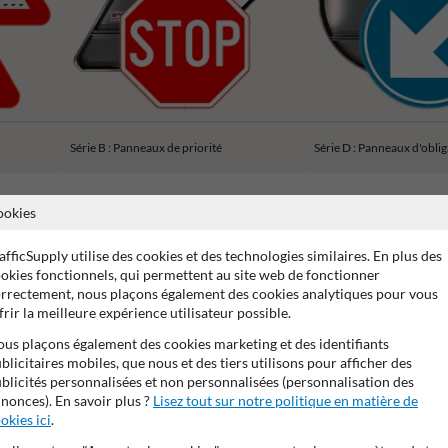
Série B : Panneaux de priorité
Série D : Panneaux d'obli
ookies
afficSupply utilise des cookies et des technologies similaires. En plus des
okies fonctionnels, qui permettent au site web de fonctionner
ans de garantie fabricant
Stratifé anti-graffiti
99% anti-van
rrectement, nous plaçons également des cookies analytiques pour vous
frir la meilleure expérience utilisateur possible.
us plaçons également des cookies marketing et des identifiants
blicitaires mobiles, que nous et des tiers utilisons pour afficher des
blicités personnalisées et non personnalisées (personnalisation des
nonces). En savoir plus ?
Lisez tout sur notre politique en matière de
okies ici
.