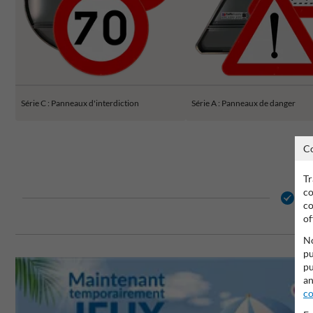
Série C : Panneaux d'interdiction
Série A : Panneaux de danger
C
Tr
co
2 
co
of
No
pu
pu
an
co