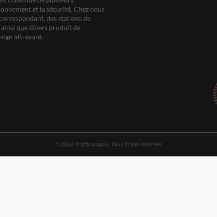
ationnement et la sécurité. Chez nous
correspondant, des stations de
ainsi que divers produit de
sign attrayant.
© 2026 TrafficSupply. Tous droits réservés.