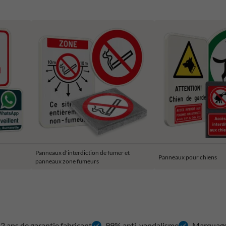
Panneaux d'interdiction de fumer et
Panneaux pour chiens
panneaux zone fumeurs
2 ans de garantie fabricant
99% anti-vandalisme
Marquag