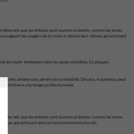
érables tels que les enfants sont souvent présents, comme les zones
courageant les usagers de la route à réduire leur vitesse, garantissant
ité de rouler lentement dans les zones sensibles. En plaçant
urera des années sans perdre de sa visibilité. De plus, le panneau peut
et contribue à une image professionnelle.
nérables tels que les enfants sont souvent présents, comme les zones
 vitesse, garantissant ainsi un environnement plus sûr.