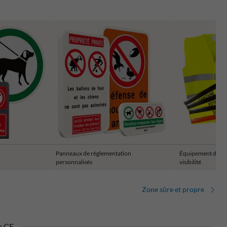
Panneaux de réglementation
Équipement de sign
personnalisés
visibilité
Zone sûre et propre
e CE