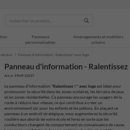
rechercher un produit...
tion
Panneaux
Aménagements et mobiliers
personnalisables
urbains
n de jeux
Panneau d'information - Ralentissez ! avec logo
Panneau d'information - Ralentissez 
Art.nr. FRVP.15037
Le panneau d'information
"Ralentissez ! " avec logo
est idéal pour
promouvoir la sécurité dans les zones scolaires, les terrains de jeux
et les zones résidentielles. Ce panneau encourage les usagers de la
route à réduire leur vitesse, ce qui contribue à créer un
environnement sûr pour les enfants et les piétons. En plaçant ce
panneau à un endroit stratégique, vous augmenterez la sécurité
routière aux abords de votre école et ferez en sorte que les
conducteurs changent de comportement en connaissance de cause.