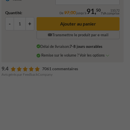
91,
50
110,72
97,00
Quantité:
De
jusqu'à
TVA comprise
-
+
Ajouter au panier
Transmettre le produit par e-mail
Délai de livraison:
7-8 jours ouvrables
Remise sur le volume ? Voir les options
9.4
7061 commentaires
Avis gérés par FeedbackCompany