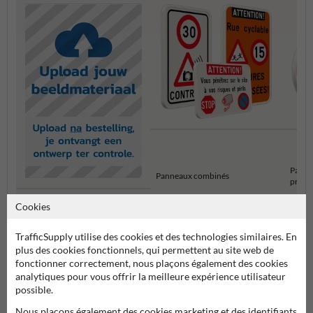
Pannea
Panneaux combinés
propri
Panneaux directionnels
Cookies
d'entreprise
TrafficSupply utilise des cookies et des technologies similaires. En
Panneaux d'information pour propriétés privées
plus des cookies fonctionnels, qui permettent au site web de
fonctionner correctement, nous plaçons également des cookies
analytiques pour vous offrir la meilleure expérience utilisateur
possible.
Nous plaçons également des cookies marketing et des identifiants