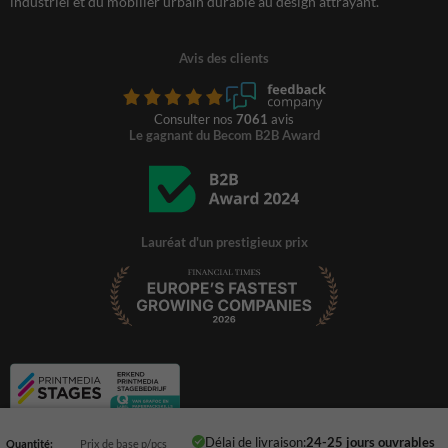
industriel et du mobilier urbain durable au design attrayant.
Avis des clients
Consulter nos
7061
avis
Le gagnant du Becom B2B Award
Lauréat d'un prestigieux prix
Délai de livraison:
24-25 jours ouvrables
Quantité:
Prix de base p/pcs