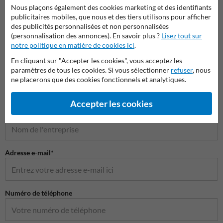
Nous plaçons également des cookies marketing et des identifiants
publicitaires mobiles, que nous et des tiers utilisons pour afficher
des publicités personnalisées et non personnalisées
(personnalisation des annonces). En savoir plus ?
Lisez tout sur
notre politique en matière de cookies ici
.
Poser votre question à Panneausignalisation.be
En cliquant sur "Accepter les cookies", vous acceptez les
paramètres de tous les cookies. Si vous sélectionner
refuser
, nous
Nom*
ne placerons que des cookies fonctionnels et analytiques.
Accepter les cookies
Nom de l'entreprise
Adresse e-mail*
Numéro de téléphone