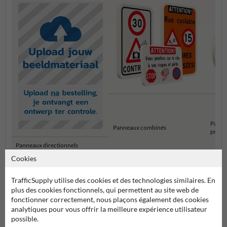
Pannea
Panneaux combinés
propri
Panneaux directionnels
d'entreprise
Cookies
TrafficSupply utilise des cookies et des technologies similaires. En
Panneaux d'information pour propriétés privées
plus des cookies fonctionnels, qui permettent au site web de
fonctionner correctement, nous plaçons également des cookies
analytiques pour vous offrir la meilleure expérience utilisateur
possible.