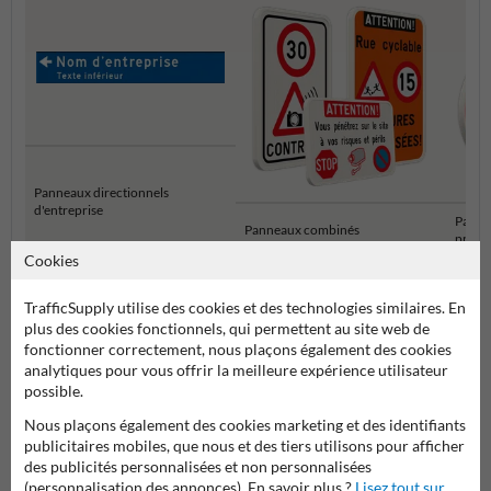
Panneaux directionnels
d'entreprise
Pannea
Panneaux combinés
propri
Cookies
Panneaux d'information pour propriétés privées
TrafficSupply utilise des cookies et des technologies similaires. En
plus des cookies fonctionnels, qui permettent au site web de
fonctionner correctement, nous plaçons également des cookies
analytiques pour vous offrir la meilleure expérience utilisateur
possible.
Nous plaçons également des cookies marketing et des identifiants
publicitaires mobiles, que nous et des tiers utilisons pour afficher
des publicités personnalisées et non personnalisées
(personnalisation des annonces). En savoir plus ?
Lisez tout sur